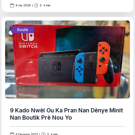
9 me 2026
|
3
li min
Boutik
9 Kado Nwèl Ou Ka Pran Nan Dènye Minit
Nan Boutik Prè Nou Yo
6 Desanm 2025
|
3
li min