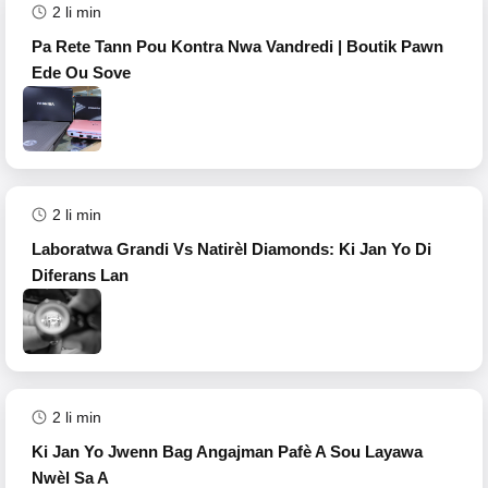
2
li min
Pa Rete Tann Pou Kontra Nwa Vandredi | Boutik Pawn
Ede Ou Sove
2
li min
Laboratwa Grandi Vs Natirèl Diamonds: Ki Jan Yo Di
Diferans Lan
2
li min
Ki Jan Yo Jwenn Bag Angajman Pafè A Sou Layawa
Nwèl Sa A