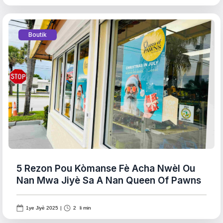
Boutik
5 Rezon Pou Kòmanse Fè Acha Nwèl Ou
Nan Mwa Jiyè Sa A Nan Queen Of Pawns
1ye Jiyè 2025
|
2
li min