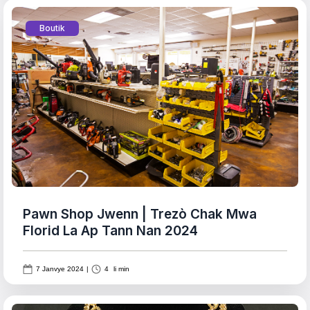
Boutik
Pawn Shop Jwenn | Trezò Chak Mwa
Florid La Ap Tann Nan 2024
7 Janvye 2024
|
4
li min