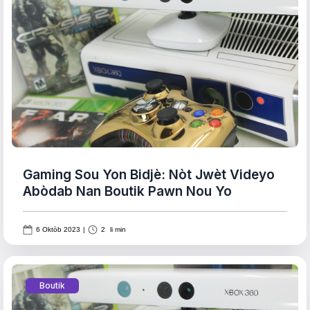
Gaming Sou Yon Bidjè: Nòt Jwèt Videyo
Abòdab Nan Boutik Pawn Nou Yo
6 Oktòb 2023
|
2
li min
Boutik