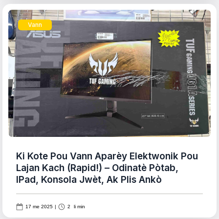
Vann
Ki Kote Pou Vann Aparèy Elektwonik Pou
Lajan Kach (rapid!) – Odinatè Pòtab,
IPad, Konsola Jwèt, Ak Plis Ankò
17 me 2025
|
2
li min