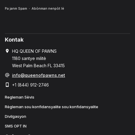
Pa janm Spam
Abònman nenpòt lè
Kontak
HQ QUEEN OF PAWNS
1180 santye militè
West Palm Beach FL 33415
info@queenofpawns.net
+1 (844) 912-2746
Regleman Sèvis
Règleman sou konfidansyalite sou konfidansyalite
Divilgasyon
SMS OPT IN