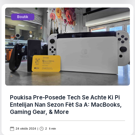
Boutik
Poukisa Pre-Posede Tech Se Achte Ki Pi
Entelijan Nan Sezon Fèt Sa A: MacBooks,
Gaming Gear, & More
24 oktòb 2024
|
2
li min