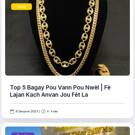
Vann
Top 5 Bagay Pou Vann Pou Nwèl | Fè
Lajan Kach Anvan Jou Fèt La
8 Desanm 2023
|
4
li min