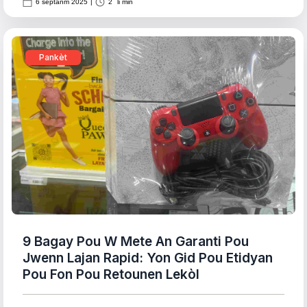
6 septanm 2025
|
2
li min
Pankèt
9 Bagay Pou W Mete An Garanti Pou
Jwenn Lajan Rapid: Yon Gid Pou Etidyan
Pou Fon Pou Retounen Lekòl