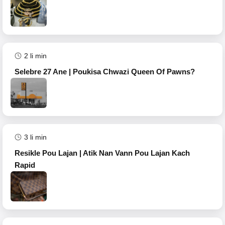
2
li min
Selebre 27 Ane | Poukisa Chwazi Queen Of Pawns?
3
li min
Resikle Pou Lajan | Atik Nan Vann Pou Lajan Kach
Rapid