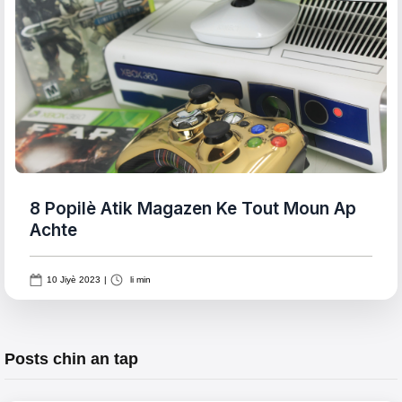
8 Popilè Atik Magazen Ke Tout Moun Ap
Achte
10 Jiyè 2023
|
li min
Posts chin an tap