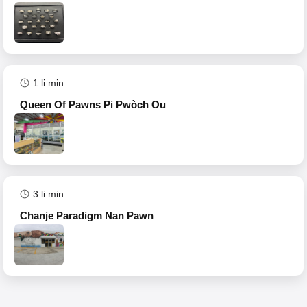
1
li min
Queen Of Pawns Pi Pwòch Ou
3
li min
Chanje Paradigm Nan Pawn