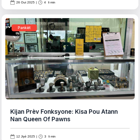
26 Out 2025
|
4
li min
Pankèt
Kijan Prèv Fonksyone: Kisa Pou Atann
Nan Queen Of Pawns
12 Jiyè 2025
|
3
li min