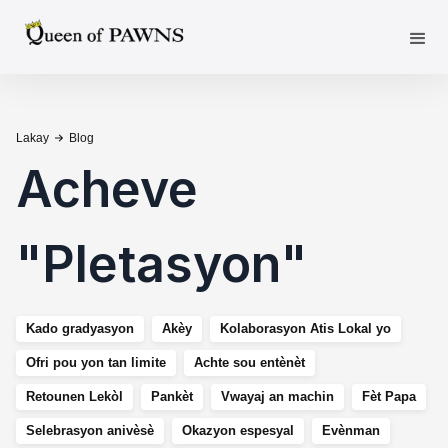
Lakay
Blog
Acheve
"
Pletasyon
"
Kado gradyasyon
Akèy
Kolaborasyon Atis Lokal yo
Ofri pou yon tan limite
Achte sou entènèt
Retounen Lekòl
Pankèt
Vwayaj an machin
Fèt Papa
Selebrasyon anivèsè
Okazyon espesyal
Evènman