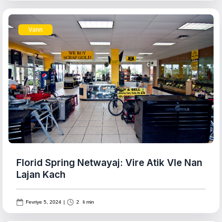
Vann
Florid Spring Netwayaj: Vire Atik Vle Nan
Lajan Kach
Fevriye 5, 2024
|
2
li min