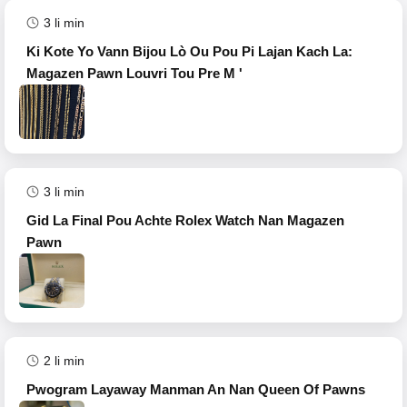
3
li min
Ki Kote Yo Vann Bijou Lò Ou Pou Pi Lajan Kach La:
Magazen Pawn Louvri Tou Pre M '
3
li min
Gid La Final Pou Achte Rolex Watch Nan Magazen
Pawn
2
li min
Pwogram Layaway Manman An Nan Queen Of Pawns