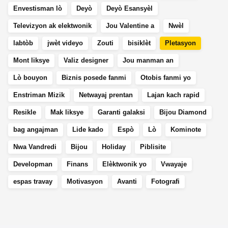
Envestisman lò
Deyò
Deyò Esansyèl
Televizyon ak elektwonik
Jou Valentine a
Nwèl
labtòb
jwèt videyo
Zouti
bisiklèt
Pletasyon
Mont liksye
Valiz designer
Jou manman an
Lò bouyon
Biznis posede fanmi
Otobis fanmi yo
Enstriman Mizik
Netwayaj prentan
Lajan kach rapid
Resikle
Mak liksye
Garanti galaksi
Bijou Diamond
bag angajman
Lide kado
Espò
Lò
Kominote
Nwa Vandredi
Bijou
Holiday
Piblisite
Developman
Finans
Elèktwonik yo
Vwayaje
espas travay
Motivasyon
Avanti
Fotografi