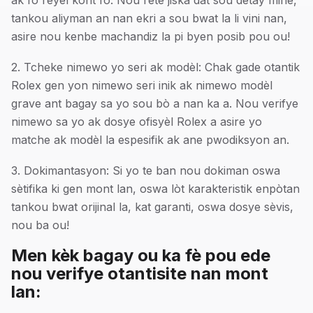
ak fo reyèl kont fo. Nou rete jiska dat sou detay minè,
tankou aliyman an nan ekri a sou bwat la li vini nan,
asire nou kenbe machandiz la pi byen posib pou ou!
2. Tcheke nimewo yo seri ak modèl: Chak gade otantik
Rolex gen yon nimewo seri inik ak nimewo modèl
grave ant bagay sa yo sou bò a nan ka a. Nou verifye
nimewo sa yo ak dosye ofisyèl Rolex a asire yo
matche ak modèl la espesifik ak ane pwodiksyon an.
3. Dokimantasyon: Si yo te ban nou dokiman oswa
sètifika ki gen mont lan, oswa lòt karakteristik enpòtan
tankou bwat orijinal la, kat garanti, oswa dosye sèvis,
nou ba ou!
Men kèk bagay ou ka fè pou ede
nou verifye otantisite nan mont
lan: