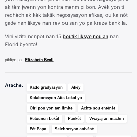
ak tèm jwenn yon kontra menm pi bon. Avèk yon ti
rechèch ak kèk taktik negosyasyon efikas, ou ka nòt
gade nan liksye nan rèv ou san yo pa kraze bank la.
Vini vizite nenpòt nan 15
boutik liksye nou an
nan
Florid byento!
pibliye pa
Elizabeth Beall
Atache:
Kado gradyasyon
Akèy
Kolaborasyon Atis Lokal yo
Ofri pou yon tan limite
Achte sou entènèt
Retounen Lekòl
Pankèt
Vwayaj an machin
Fèt Papa
Selebrasyon anivèsè