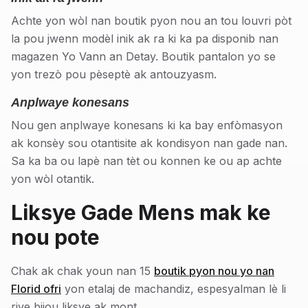
Achte yon wòl nan boutik pyon nou an tou louvri pòt
la pou jwenn modèl inik ak ra ki ka pa disponib nan
magazen Yo Vann an Detay. Boutik pantalon yo se
yon trezò pou pèseptè ak antouzyasm.
Anplwaye konesans
Nou gen anplwaye konesans ki ka bay enfòmasyon
ak konsèy sou otantisite ak kondisyon nan gade nan.
Sa ka ba ou lapè nan tèt ou konnen ke ou ap achte
yon wòl otantik.
Liksye Gade Mens mak ke
nou pote
Chak ak chak youn nan 15
boutik pyon nou yo nan
Florid ofri
yon etalaj de machandiz, espesyalman lè li
rive bijou liksye ak mont.