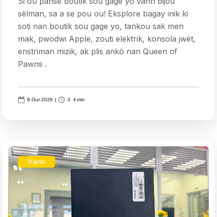
Si ou panse boutik sou gage yo vann bijou
sèlman, sa a se pou ou! Eksplore bagay inik ki
soti nan boutik sou gage yo, tankou sak men
mak, pwodwi Apple, zouti elektrik, konsola jwèt,
enstriman mizik, ak plis ankò nan Queen of
Pawns .
8 Out 2026
|
3
li min
Vann