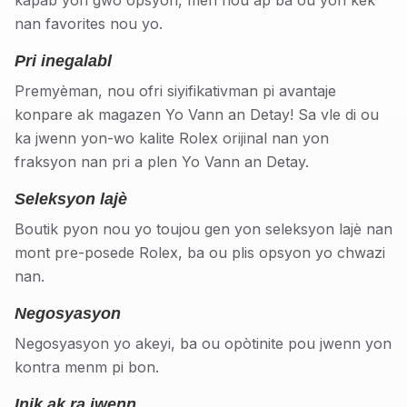
kapab yon gwo opsyon, men nou ap ba ou yon kèk
nan favorites nou yo.
Pri inegalabl
Premyèman, nou ofri siyifikativman pi avantaje
konpare ak magazen Yo Vann an Detay! Sa vle di ou
ka jwenn yon-wo kalite Rolex orijinal nan yon
fraksyon nan pri a plen Yo Vann an Detay.
Seleksyon lajè
Boutik pyon nou yo toujou gen yon seleksyon lajè nan
mont pre-posede Rolex, ba ou plis opsyon yo chwazi
nan.
Negosyasyon
Negosyasyon yo akeyi, ba ou opòtinite pou jwenn yon
kontra menm pi bon.
Inik ak ra jwenn