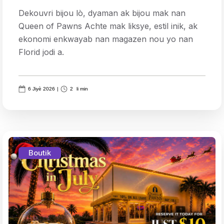
Dekouvri bijou lò, dyaman ak bijou mak nan
Queen of Pawns Achte mak liksye, estil inik, ak
ekonomi enkwayab nan magazen nou yo nan
Florid jodi a.
6 Jiyè 2026
|
2
li min
Boutik