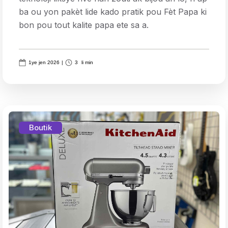
ba ou yon pakèt lide kado pratik pou Fèt Papa ki
bon pou tout kalite papa ete sa a.
1ye jen 2026
|
3
li min
Boutik