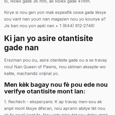
lò, Rolex gade 36 mm, ak Rolex gade 41mm.
Kirye si nou gen yon mak espesifik oswa gade liksye
sou vant nan youn nan magazen nou yo kounye a?
Jis ban nou yon apèl nan + 1 (844) 912-2746!
Ki jan yo asire otantisite
gade nan
Erezman pou ou, asire otantisite gade ou a se travay
nou! Nan Queen of Pawns, nou sèlman aksepte-wo
kalite, machandiz orijinal yo.
Men kèk bagay nou fè pou ede nou
verifye otantisite mont lan:
1. Rechèch - eksperyans: K ap travay men-sou ak
anpil mont liksye diferan, nou aprann abitye tèt nou