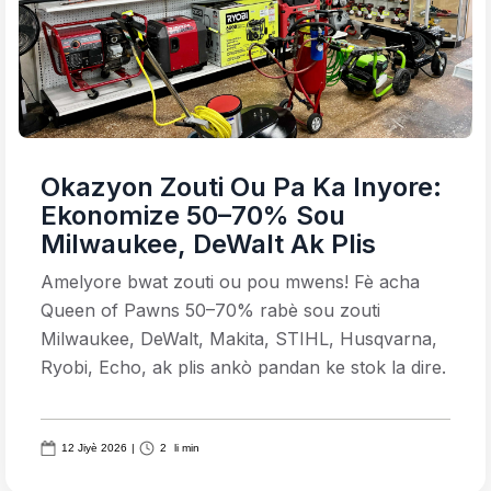
Okazyon Zouti Ou Pa Ka Inyore:
Ekonomize 50–70% Sou
Milwaukee, DeWalt Ak Plis
Amelyore bwat zouti ou pou mwens! Fè acha
Queen of Pawns 50–70% rabè sou zouti
Milwaukee, DeWalt, Makita, STIHL, Husqvarna,
Ryobi, Echo, ak plis ankò pandan ke stok la dire.
12 Jiyè 2026
|
2
li min