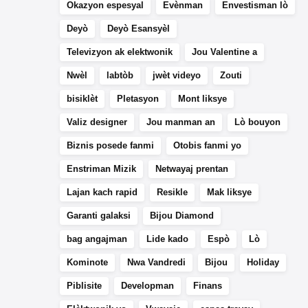
Okazyon espesyal
Evènman
Envestisman lò
Deyò
Deyò Esansyèl
Televizyon ak elektwonik
Jou Valentine a
Nwèl
labtòb
jwèt videyo
Zouti
bisiklèt
Pletasyon
Mont liksye
Valiz designer
Jou manman an
Lò bouyon
Biznis posede fanmi
Otobis fanmi yo
Enstriman Mizik
Netwayaj prentan
Lajan kach rapid
Resikle
Mak liksye
Garanti galaksi
Bijou Diamond
bag angajman
Lide kado
Espò
Lò
Kominote
Nwa Vandredi
Bijou
Holiday
Piblisite
Developman
Finans