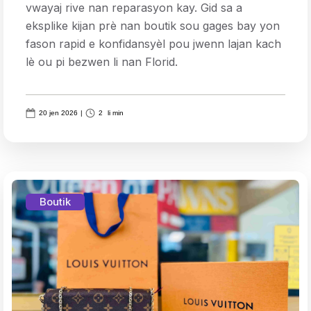
vwayaj rive nan reparasyon kay. Gid sa a
eksplike kijan prè nan boutik sou gages bay yon
fason rapid e konfidansyèl pou jwenn lajan kach
lè ou pi bezwen li nan Florid.
20 jen 2026
|
2
li min
Boutik