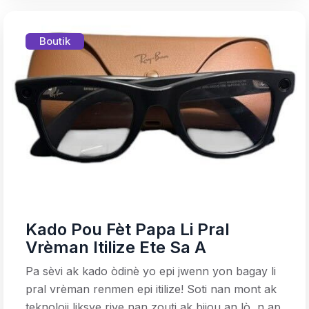
Boutik
Kado Pou Fèt Papa Li Pral
Vrèman Itilize Ete Sa A
Pa sèvi ak kado òdinè yo epi jwenn yon bagay li
pral vrèman renmen epi itilize! Soti nan mont ak
teknoloji liksye rive nan zouti ak bijou an lò, n ap