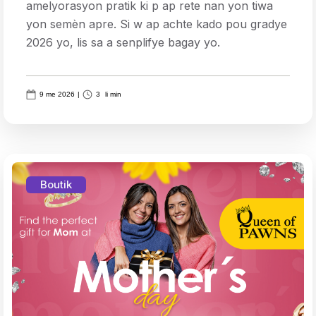
amelyorasyon pratik ki p ap rete nan yon tiwa
yon semèn apre. Si w ap achte kado pou gradye
2026 yo, lis sa a senplifye bagay yo.
9 me 2026
|
3
li min
Boutik