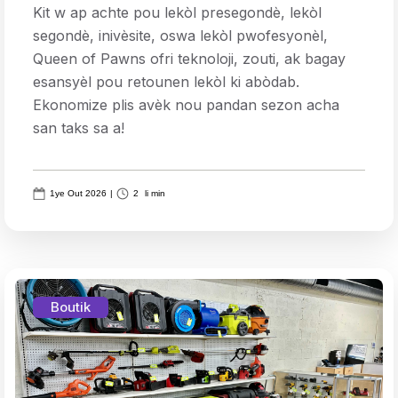
Kit w ap achte pou lekòl presegondè, lekòl
segondè, inivèsite, oswa lekòl pwofesyonèl,
Queen of Pawns ofri teknoloji, zouti, ak bagay
esansyèl pou retounen lekòl ki abòdab.
Ekonomize plis avèk nou pandan sezon acha
san taks sa a!
1ye Out 2026
|
2
li min
Boutik