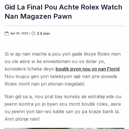
Gid La Final Pou Achte Rolex Watch
Nan Magazen Pawn
3
li min
Jiyè 26, 2023
|
Si w ap nan mache a pou yon gade liksye Rolex men
ou vle asire w ke envestisman ou vo dolar yo,
konsidere tcheke deyò
boutik pyon nou yo nan Florid
.
Nou toujou gen yon seleksyon lajè nan pre-posede
Rolex mont nan pri etonan inegalabl.
Nan gid sa a, nou pral bay konsèy ak estrateji ede ou
jwenn kontra yo pi byen sou mont boutik rolex, asire
ou jwenn yon tan-wo kalite san yo pa kraze bank la.
Ann plonje nan!