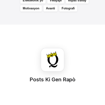
Elèktwonik yo
Vwayaje
espas travay
Motivasyon
Avanti
Fotografi
Posts Ki Gen Rapò