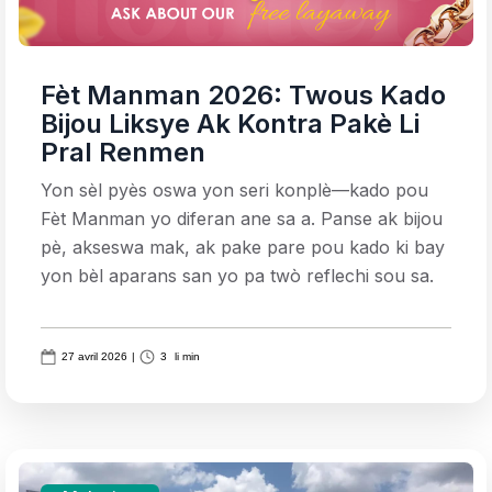
Fèt Manman 2026: Twous Kado
Bijou Liksye Ak Kontra Pakè Li
Pral Renmen
Yon sèl pyès oswa yon seri konplè—kado pou
Fèt Manman yo diferan ane sa a. Panse ak bijou
pè, akseswa mak, ak pake pare pou kado ki bay
yon bèl aparans san yo pa twò reflechi sou sa.
27 avril 2026
|
3
li min