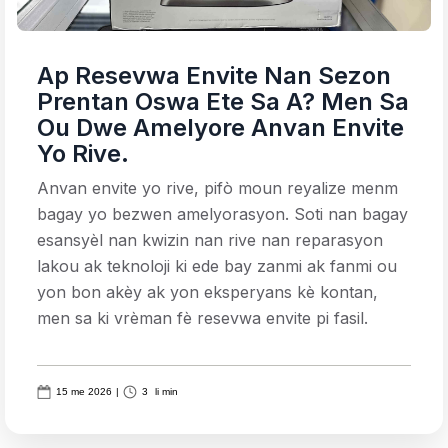
Ap Resevwa Envite Nan Sezon
Prentan Oswa Ete Sa A? Men Sa
Ou Dwe Amelyore Anvan Envite
Yo Rive.
Anvan envite yo rive, pifò moun reyalize menm
bagay yo bezwen amelyorasyon. Soti nan bagay
esansyèl nan kwizin nan rive nan reparasyon
lakou ak teknoloji ki ede bay zanmi ak fanmi ou
yon bon akèy ak yon eksperyans kè kontan,
men sa ki vrèman fè resevwa envite pi fasil.
15 me 2026
|
3
li min