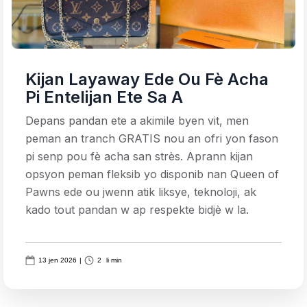
Kijan Layaway Ede Ou Fè Acha
Pi Entelijan Ete Sa A
Depans pandan ete a akimile byen vit, men
peman an tranch GRATIS nou an ofri yon fason
pi senp pou fè acha san strès. Aprann kijan
opsyon peman fleksib yo disponib nan Queen of
Pawns ede ou jwenn atik liksye, teknoloji, ak
kado tout pandan w ap respekte bidjè w la.
13 jen 2026
|
2
li min