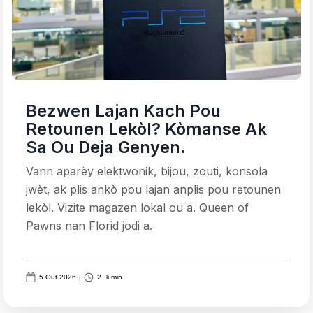
Bezwen Lajan Kach Pou
Retounen Lekòl? Kòmanse Ak
Sa Ou Deja Genyen.
Vann aparèy elektwonik, bijou, zouti, konsola
jwèt, ak plis ankò pou lajan anplis pou retounen
lekòl. Vizite magazen lokal ou a. Queen of
Pawns nan Florid jodi a.
5 Out 2026
|
2
li min