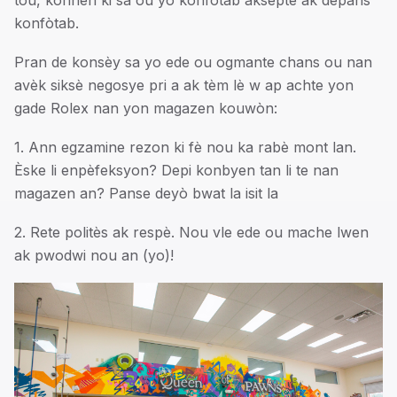
tou, konnen ki sa ou yo konfòtab aksepte ak depans
konfòtab.
Pran de konsèy sa yo ede ou ogmante chans ou nan
avèk siksè negosye pri a ak tèm lè w ap achte yon
gade Rolex nan yon magazen kouwòn:
1. Ann egzamine rezon ki fè nou ka rabè mont lan.
Èske li enpèfeksyon? Depi konbyen tan li te nan
magazen an? Panse deyò bwat la isit la
2. Rete politès ak respè. Nou vle ede ou mache lwen
ak pwodwi nou an (yo)!