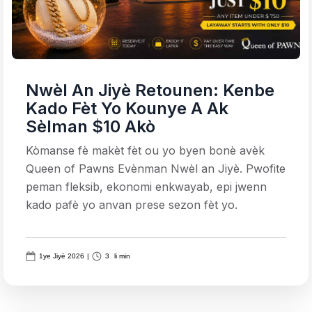
Nwèl An Jiyè Retounen: Kenbe
Kado Fèt Yo Kounye A Ak
Sèlman $10 Akò
Kòmanse fè makèt fèt ou yo byen bonè avèk
Queen of Pawns Evènman Nwèl an Jiyè. Pwofite
peman fleksib, ekonomi enkwayab, epi jwenn
kado pafè yo anvan prese sezon fèt yo.
1ye Jiyè 2026
|
3
li min