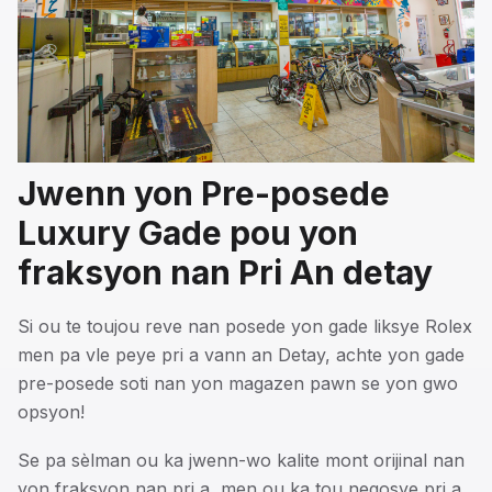
Jwenn yon Pre-posede
Luxury Gade pou yon
fraksyon nan Pri An detay
Si ou te toujou reve nan posede yon gade liksye Rolex
men pa vle peye pri a vann an Detay, achte yon gade
pre-posede soti nan yon magazen pawn se yon gwo
opsyon!
Se pa sèlman ou ka jwenn-wo kalite mont orijinal nan
yon fraksyon nan pri a, men ou ka tou negosye pri a