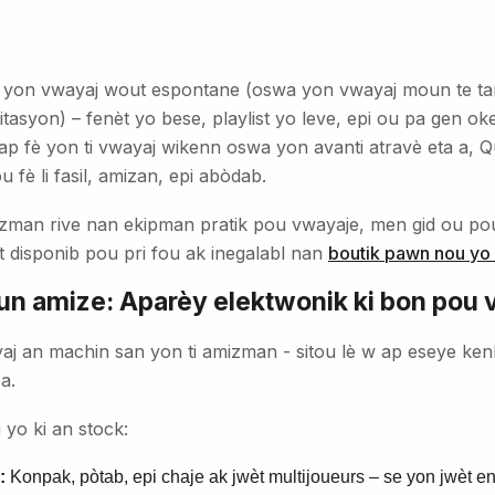
yon vwayaj wout espontane (oswa yon vwayaj moun te tan
itasyon) – fenèt yo bese, playlist yo leve, epi ou pa gen ok
 ap fè yon ti vwayaj wikenn oswa yon avanti atravè eta a,
 fè li fasil, amizan, epi abòdab.
zman rive nan ekipman pratik pou vwayaje, men gid ou p
t disponib pou pri fou ak inegalabl nan
boutik pawn nou yo 
un amize: Aparèy elektwonik ki bon pou
j an machin san yon ti amizman - sitou lè w ap eseye kenb
a.
yo ki an stock:
:
Konpak, pòtab, epi chaje ak jwèt multijoueurs – se yon jwèt 