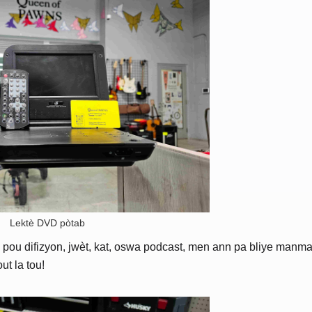
Lektè DVD pòtab
pou difizyon, jwèt, kat, oswa podcast, men ann pa bliye manman
ut la tou!