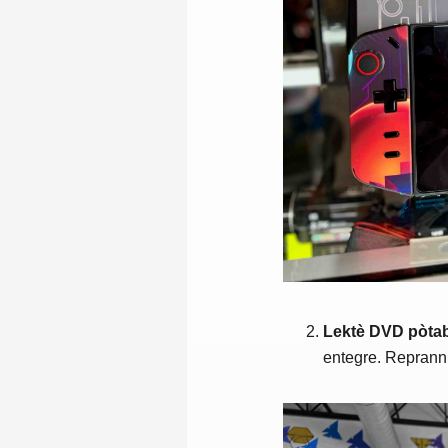
Lektè DVD pòta
entegre. Reprann 