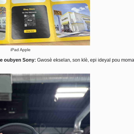
iPad Apple
le oubyen Sony:
Gwosè ekselan, son klè, epi ideyal pou moman