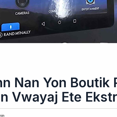
n Nan Yon Boutik
n Vwayaj Ete Ekst
min