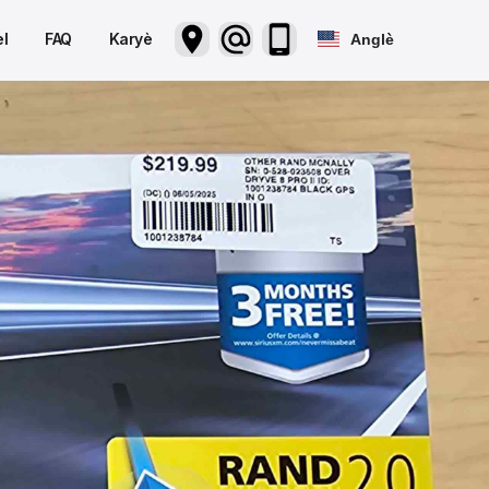
l
FAQ
Karyè
Anglè