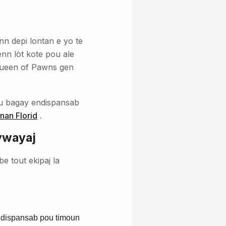
n depi lontan e yo te
enn lòt kote pou ale
 Queen of Pawns gen
ou bagay endispansab
nan Florid
.
 vwayaj
e tout ekipaj la
endispansab pou timoun