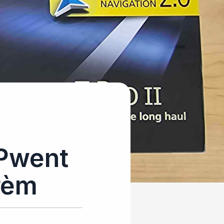
 Pwent
rèm