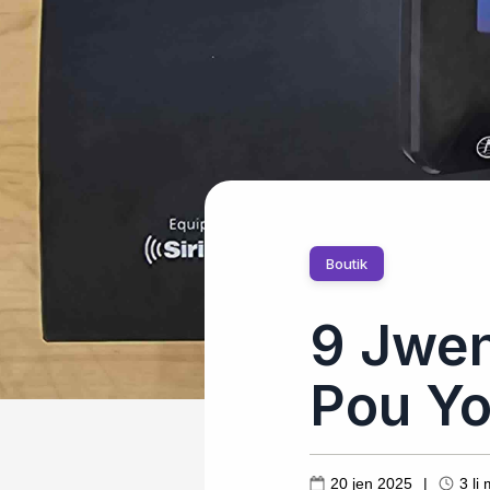
Boutik
9 Jwen
Pou Yo
20 jen 2025
|
3
li 