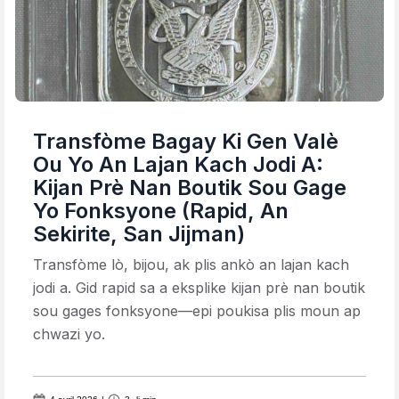
Transfòme Bagay Ki Gen Valè
Ou Yo An Lajan Kach Jodi A:
Kijan Prè Nan Boutik Sou Gage
Yo Fonksyone (Rapid, An
Sekirite, San Jijman)
Transfòme lò, bijou, ak plis ankò an lajan kach
jodi a. Gid rapid sa a eksplike kijan prè nan boutik
sou gages fonksyone—epi poukisa plis moun ap
chwazi yo.