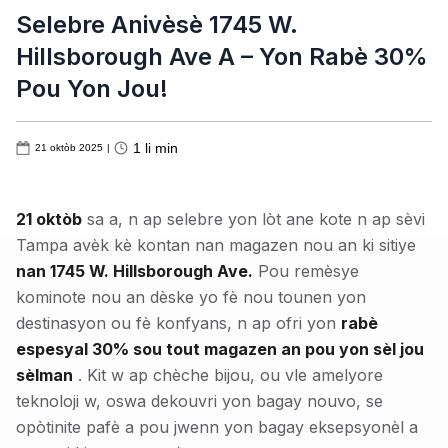
Selebre Anivèsè 1745 W.
Hillsborough Ave A – Yon Rabè 30%
Pou Yon Jou!
1
li min
21 oktòb 2025
|
21 oktòb
sa a, n ap selebre yon lòt ane kote n ap sèvi
Tampa avèk kè kontan nan magazen nou an ki sitiye
nan 1745 W. Hillsborough Ave.
Pou remèsye
kominote nou an dèske yo fè nou tounen yon
destinasyon ou fè konfyans, n ap ofri yon
rabè
espesyal 30% sou tout magazen an pou yon sèl jou
sèlman
. Kit w ap chèche bijou, ou vle amelyore
teknoloji w, oswa dekouvri yon bagay nouvo, se
opòtinite pafè a pou jwenn yon bagay eksepsyonèl a