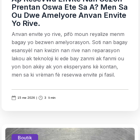
Prentan Oswa Ete Sa A? Men Sa
Ou Dwe Amelyore Anvan Envite
Yo Rive.
Anvan envite yo rive, pifò moun reyalize menm
bagay yo bezwen amelyorasyon. Soti nan bagay
esansyèl nan kwizin nan rive nan reparasyon
lakou ak teknoloji ki ede bay zanmi ak fanmi ou
yon bon akèy ak yon eksperyans kè kontan,
men sa ki vrèman fè resevwa envite pi fasil.
15 me 2026
|
3
li min
Boutik