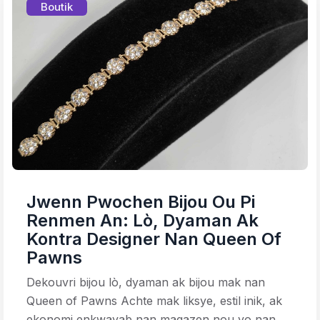
Boutik
Jwenn Pwochen Bijou Ou Pi
Renmen An: Lò, Dyaman Ak
Kontra Designer Nan Queen Of
Pawns
Dekouvri bijou lò, dyaman ak bijou mak nan
Queen of Pawns Achte mak liksye, estil inik, ak
ekonomi enkwayab nan magazen nou yo nan