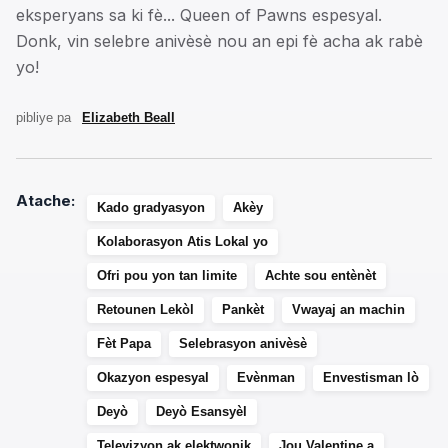
eksperyans sa ki fè... Queen of Pawns espesyal.
Donk, vin selebre anivèsè nou an epi fè acha ak rabè
yo!
pibliye pa
Elizabeth Beall
Atache:
Kado gradyasyon
Akèy
Kolaborasyon Atis Lokal yo
Ofri pou yon tan limite
Achte sou entènèt
Retounen Lekòl
Pankèt
Vwayaj an machin
Fèt Papa
Selebrasyon anivèsè
Okazyon espesyal
Evènman
Envestisman lò
Deyò
Deyò Esansyèl
Televizyon ak elektwonik
Jou Valentine a