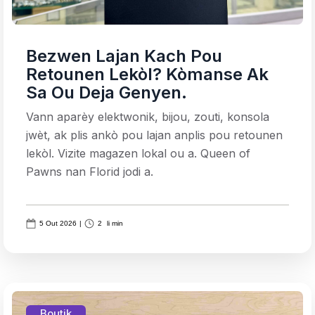
Bezwen Lajan Kach Pou
Retounen Lekòl? Kòmanse Ak
Sa Ou Deja Genyen.
Vann aparèy elektwonik, bijou, zouti, konsola
jwèt, ak plis ankò pou lajan anplis pou retounen
lekòl. Vizite magazen lokal ou a. Queen of
Pawns nan Florid jodi a.
5 Out 2026
|
2
li min
Boutik