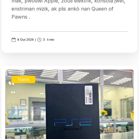
mak, pwodwi Apple, zouti elektrik, konsola jwèt,
enstriman mizik, ak plis ankò nan Queen of
Pawns .
8 Out 2026
|
3
li min
Vann