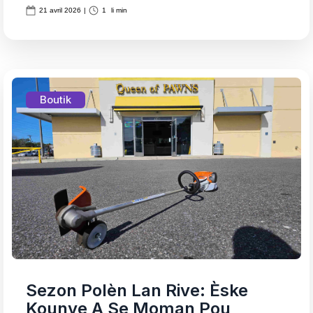
21 avril 2026
|
1
li min
Boutik
Sezon Polèn Lan Rive: Èske
Kounye A Se Moman Pou