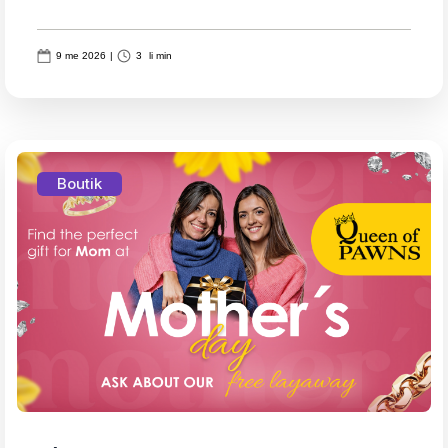
9 me 2026
|
3
li min
Boutik