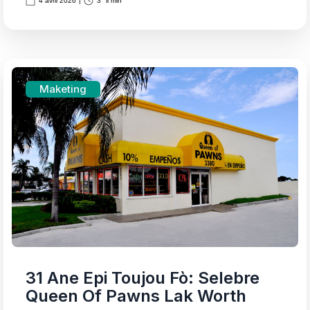
4 avril 2026
|
3
li min
Maketing
31 Ane Epi Toujou Fò: Selebre
Queen Of Pawns Lak Worth