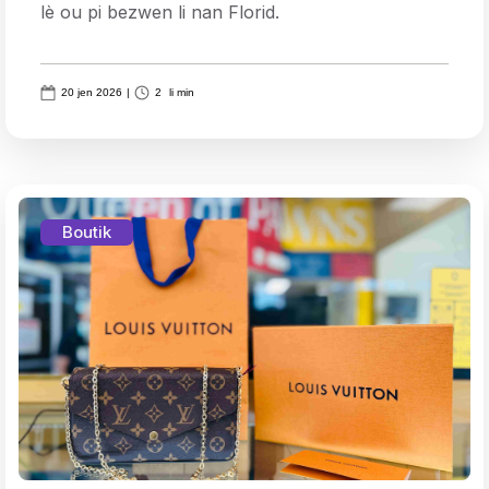
lè ou pi bezwen li nan Florid.
20 jen 2026
|
2
li min
Boutik