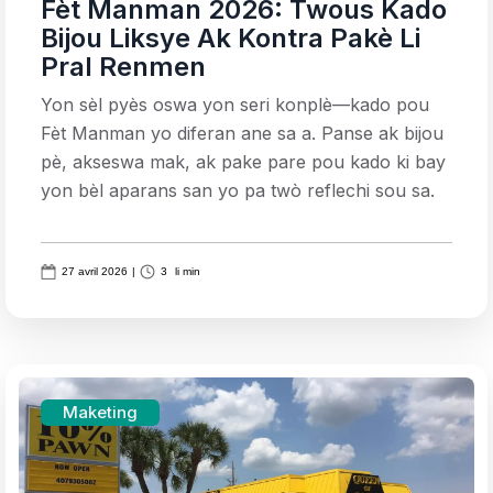
Fèt Manman 2026: Twous Kado
Bijou Liksye Ak Kontra Pakè Li
Pral Renmen
Yon sèl pyès oswa yon seri konplè—kado pou
Fèt Manman yo diferan ane sa a. Panse ak bijou
pè, akseswa mak, ak pake pare pou kado ki bay
yon bèl aparans san yo pa twò reflechi sou sa.
27 avril 2026
|
3
li min
Maketing