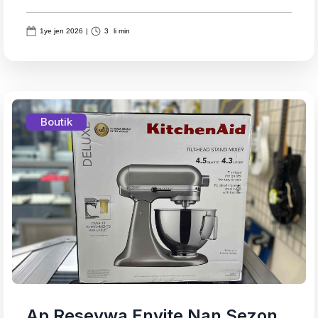
1ye jen 2026
|
3
li min
Boutik
Ap Resevwa Envite Nan Sezon