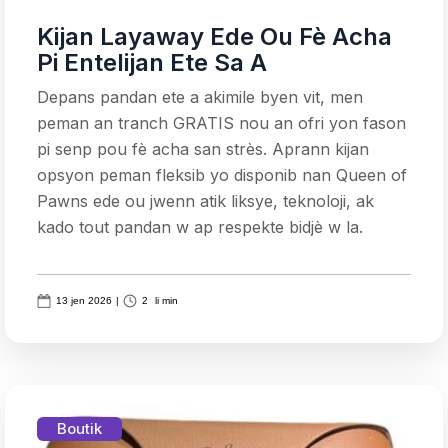
Kijan Layaway Ede Ou Fè Acha
Pi Entelijan Ete Sa A
Depans pandan ete a akimile byen vit, men
peman an tranch GRATIS nou an ofri yon fason
pi senp pou fè acha san strès. Aprann kijan
opsyon peman fleksib yo disponib nan Queen of
Pawns ede ou jwenn atik liksye, teknoloji, ak
kado tout pandan w ap respekte bidjè w la.
13 jen 2026
|
2
li min
Boutik