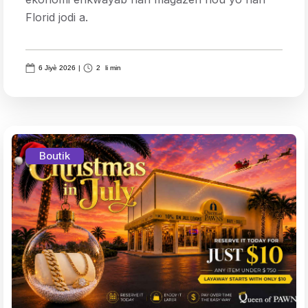
Florid jodi a.
6 Jiyè 2026
|
2
li min
Boutik