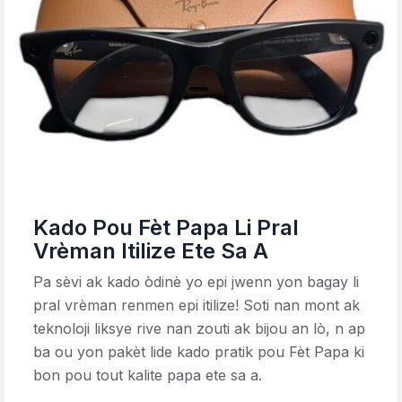
Kado Pou Fèt Papa Li Pral
Vrèman Itilize Ete Sa A
Pa sèvi ak kado òdinè yo epi jwenn yon bagay li
pral vrèman renmen epi itilize! Soti nan mont ak
teknoloji liksye rive nan zouti ak bijou an lò, n ap
ba ou yon pakèt lide kado pratik pou Fèt Papa ki
bon pou tout kalite papa ete sa a.