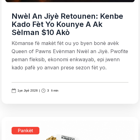
Nwèl An Jiyè Retounen: Kenbe
Kado Fèt Yo Kounye A Ak
Sèlman $10 Akò
Kòmanse fè makèt fèt ou yo byen bonè avèk
Queen of Pawns Evènman Nwèl an Jiyè. Pwofite
peman fleksib, ekonomi enkwayab, epi jwenn
kado pafè yo anvan prese sezon fèt yo.
1ye Jiyè 2026
|
3
li min
Pankèt