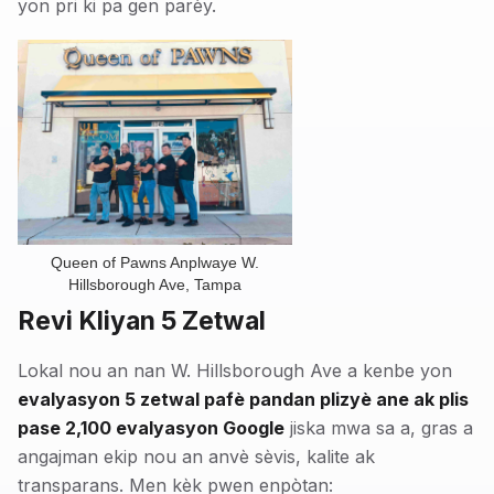
yon pri ki pa gen parèy.
Queen of Pawns Anplwaye W.
Hillsborough Ave, Tampa
Revi Kliyan 5 Zetwal
Lokal nou an nan W. Hillsborough Ave a kenbe yon
evalyasyon 5 zetwal pafè pandan plizyè ane ak plis
pase 2,100 evalyasyon Google
jiska mwa sa a, gras a
angajman ekip nou an anvè sèvis, kalite ak
transparans. Men kèk pwen enpòtan: