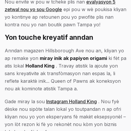
Nou envite w pou w tcheke plis nan
evalyasyon 5
zetwal nou yo sou Google
epi pou w wè poukisa kliyan
yo kontinye ap retounen pou yo pwofite plis nan
kontra nou yo nan boutik pawn Tampa yo!
Yon touche kreyatif anndan
Anndan magazen Hillsborough Ave nou an, kliyan yo
ap remake yon
miray inik ak papiyon origami
ki fèt pa
atis lokal
Holland King
. Travay atistik la ajoute yon
sans kreyativite ak transfòmasyon nan espas la, li
reflete karaktè inik... Queen of Pawns ak koneksyon
nou ak kominote atistik Tampa a.
Gade miray la sou
Instagram Holland King
. Nou fyè
dèske nou sipòte talan lokal yo toutpandan n ap ofri
kliyan nou yo yon eksperyans fè makèt eksepsyonèl –
yon lòt rezon ki fè yo rekonèt nou kòm yon biznis