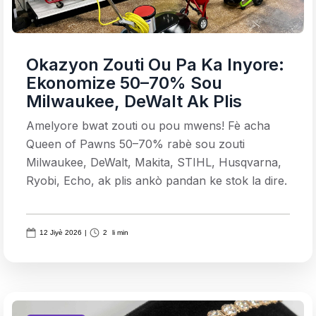
Okazyon Zouti Ou Pa Ka Inyore:
Ekonomize 50–70% Sou
Milwaukee, DeWalt Ak Plis
Amelyore bwat zouti ou pou mwens! Fè acha
Queen of Pawns 50–70% rabè sou zouti
Milwaukee, DeWalt, Makita, STIHL, Husqvarna,
Ryobi, Echo, ak plis ankò pandan ke stok la dire.
12 Jiyè 2026
|
2
li min