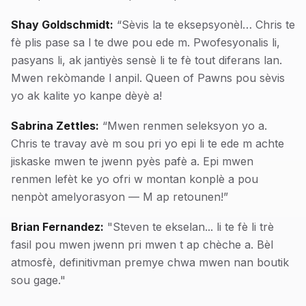
Shay Goldschmidt:
“Sèvis la te eksepsyonèl… Chris te
fè plis pase sa l te dwe pou ede m. Pwofesyonalis li,
pasyans li, ak jantiyès sensè li te fè tout diferans lan.
Mwen rekòmande l anpil. Queen of Pawns pou sèvis
yo ak kalite yo kanpe dèyè a!
Sabrina Zettles:
“Mwen renmen seleksyon yo a.
Chris te travay avè m sou pri yo epi li te ede m achte
jiskaske mwen te jwenn pyès pafè a. Epi mwen
renmen lefèt ke yo ofri w montan konplè a pou
nenpòt amelyorasyon — M ap retounen!”
Brian Fernandez:
"Steven te ekselan... li te fè li trè
fasil pou mwen jwenn pri mwen t ap chèche a. Bèl
atmosfè, definitivman premye chwa mwen nan boutik
sou gage."