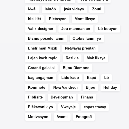
Nwèl
labtòb
jwèt videyo
Zouti
bisiklèt
Pletasyon
Mont liksye
Valiz designer
Jou manman an
Lò bouyon
Biznis posede fanmi
Otobis fanmi yo
Enstriman Mizik
Netwayaj prentan
Lajan kach rapid
Resikle
Mak liksye
Garanti galaksi
Bijou Diamond
bag angajman
Lide kado
Espò
Lò
Kominote
Nwa Vandredi
Bijou
Holiday
Piblisite
Developman
Finans
Elèktwonik yo
Vwayaje
espas travay
Motivasyon
Avanti
Fotografi