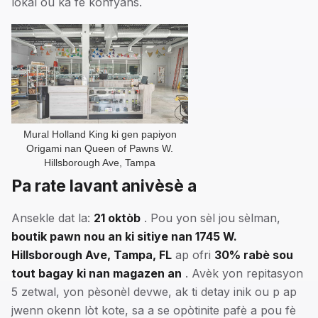
lokal ou ka fè konfyans.
Mural Holland King ki gen papiyon
Origami nan Queen of Pawns W.
Hillsborough Ave, Tampa
Pa rate lavant anivèsè a
Ansekle dat la:
21 oktòb
. Pou yon sèl jou sèlman,
boutik pawn nou an ki sitiye nan 1745 W.
Hillsborough Ave, Tampa, FL
ap ofri
30% rabè sou
tout bagay ki nan magazen an
. Avèk yon repitasyon
5 zetwal, yon pèsonèl devwe, ak ti detay inik ou p ap
jwenn okenn lòt kote, sa a se opòtinite pafè a pou fè