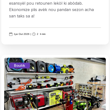
esansyèl pou retounen lekòl ki abòdab.
Ekonomize plis avèk nou pandan sezon acha
san taks sa a!
1ye Out 2026
|
2
li min
Boutik