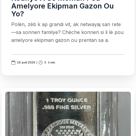
Amelyore Ekipman Gazon Ou
Yo?
Polèn, zèb k ap grandi vit, ak netwayaj san rete
—sa sonnen familye? Chèche konnen si li lè pou
amelyore ekipman gazon ou prentan sa a.
18 avril 2026
|
3
li min