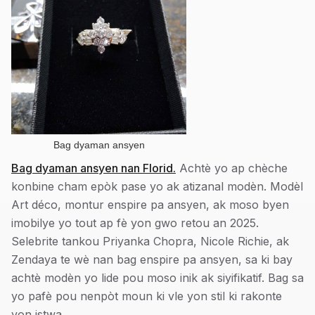
Bag dyaman ansyen
Bag dyaman ansyen nan Florid.
Achtè yo ap chèche
konbine cham epòk pase yo ak atizanal modèn. Modèl
Art déco, montur enspire pa ansyen, ak moso byen
imobilye yo tout ap fè yon gwo retou an 2025.
Selebrite tankou Priyanka Chopra, Nicole Richie, ak
Zendaya te wè nan bag enspire pa ansyen, sa ki bay
achtè modèn yo lide pou moso inik ak siyifikatif. Bag sa
yo pafè pou nenpòt moun ki vle yon stil ki rakonte
yon istwa.