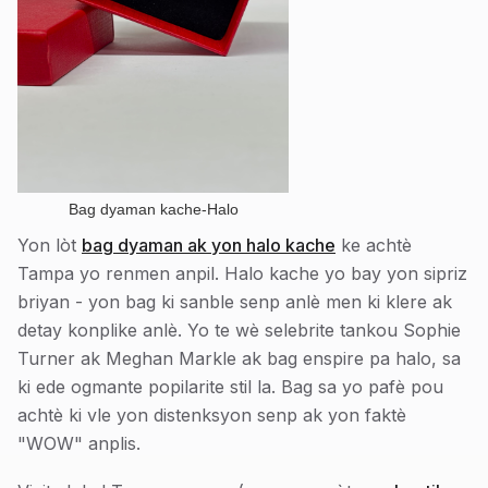
Bag dyaman kache-Halo
Yon lòt
bag dyaman ak yon halo kache
ke achtè
Tampa yo renmen anpil. Halo kache yo bay yon sipriz
briyan - yon bag ki sanble senp anlè men ki klere ak
detay konplike anlè. Yo te wè selebrite tankou Sophie
Turner ak Meghan Markle ak bag enspire pa halo, sa
ki ede ogmante popilarite stil la. Bag sa yo pafè pou
achtè ki vle yon distenksyon senp ak yon faktè
"WOW" anplis.