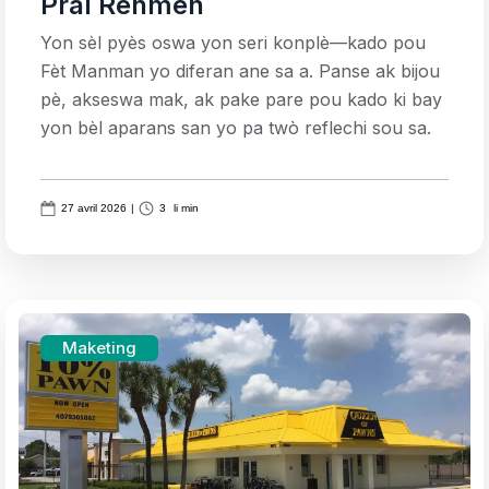
Pral Renmen
Yon sèl pyès oswa yon seri konplè—kado pou
Fèt Manman yo diferan ane sa a. Panse ak bijou
pè, akseswa mak, ak pake pare pou kado ki bay
yon bèl aparans san yo pa twò reflechi sou sa.
27 avril 2026
|
3
li min
Maketing