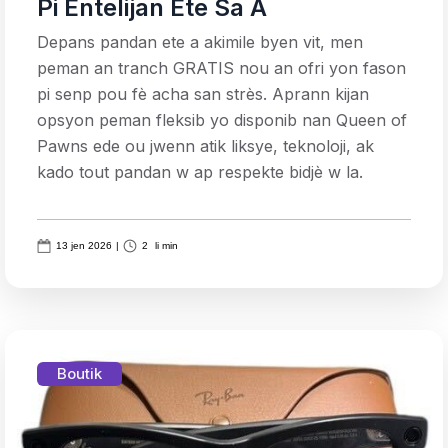
Pi Entelijan Ete Sa A
Depans pandan ete a akimile byen vit, men
peman an tranch GRATIS nou an ofri yon fason
pi senp pou fè acha san strès. Aprann kijan
opsyon peman fleksib yo disponib nan Queen of
Pawns ede ou jwenn atik liksye, teknoloji, ak
kado tout pandan w ap respekte bidjè w la.
13 jen 2026
|
2
li min
Boutik