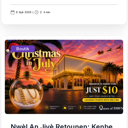
6 Jiyè 2026
|
2
li min
Boutik
Nwèl An Jiyè Retounen: Kenbe