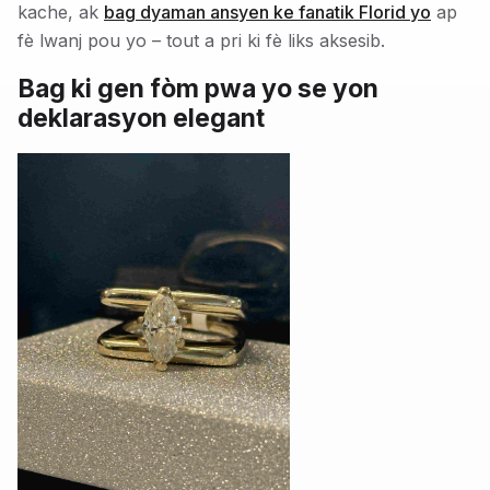
kache, ak
bag dyaman ansyen ke fanatik Florid yo
ap
fè lwanj pou yo – tout a pri ki fè liks aksesib.
Bag ki gen fòm pwa yo se yon
deklarasyon elegant