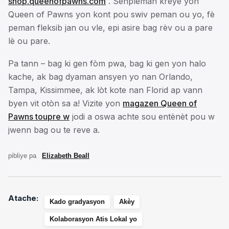
shop.queenofpawns.com
. Senpleman kreye yon
Queen of Pawns yon kont pou swiv peman ou yo, fè
peman fleksib jan ou vle, epi asire bag rèv ou a pare
lè ou pare.
Pa tann – bag ki gen fòm pwa, bag ki gen yon halo
kache, ak bag dyaman ansyen yo nan Orlando,
Tampa, Kissimmee, ak lòt kote nan Florid ap vann
byen vit otòn sa a! Vizite yon
magazen Queen of
Pawns toupre w
jodi a oswa achte sou entènèt pou w
jwenn bag ou te reve a.
pibliye pa
Elizabeth Beall
Atache:
Kado gradyasyon
Akèy
Kolaborasyon Atis Lokal yo