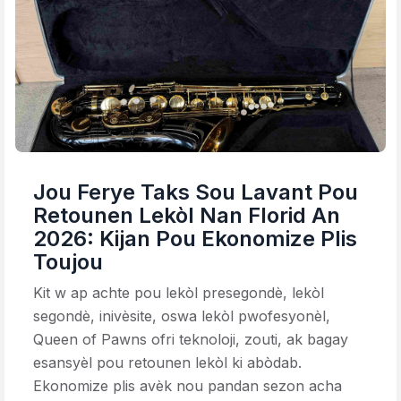
Jou Ferye Taks Sou Lavant Pou
Retounen Lekòl Nan Florid An
2026: Kijan Pou Ekonomize Plis
Toujou
Kit w ap achte pou lekòl presegondè, lekòl
segondè, inivèsite, oswa lekòl pwofesyonèl,
Queen of Pawns ofri teknoloji, zouti, ak bagay
esansyèl pou retounen lekòl ki abòdab.
Ekonomize plis avèk nou pandan sezon acha