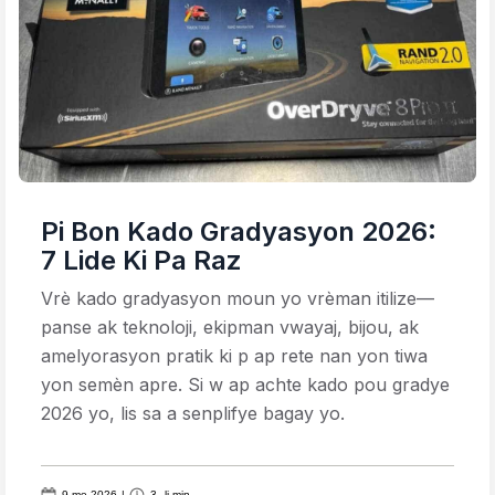
Pi Bon Kado Gradyasyon 2026:
7 Lide Ki Pa Raz
Vrè kado gradyasyon moun yo vrèman itilize—
panse ak teknoloji, ekipman vwayaj, bijou, ak
amelyorasyon pratik ki p ap rete nan yon tiwa
yon semèn apre. Si w ap achte kado pou gradye
2026 yo, lis sa a senplifye bagay yo.
9 me 2026
|
3
li min