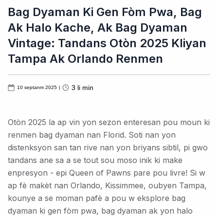
Bag Dyaman Ki Gen Fòm Pwa, Bag
Ak Halo Kache, Ak Bag Dyaman
Vintage: Tandans Otòn 2025 Kliyan
Tampa Ak Orlando Renmen
3
li min
10 septanm 2025
|
Otòn 2025 la ap vin yon sezon enteresan pou moun ki
renmen bag dyaman nan Florid. Soti nan yon
distenksyon san tan rive nan yon briyans sibtil, pi gwo
tandans ane sa a se tout sou moso inik ki make
enpresyon - epi Queen of Pawns pare pou livre! Si w
ap fè makèt nan Orlando, Kissimmee, oubyen Tampa,
kounye a se moman pafè a pou w eksplore bag
dyaman ki gen fòm pwa, bag dyaman ak yon halo