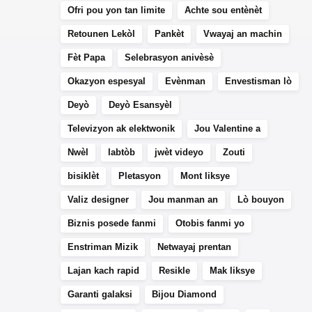
Ofri pou yon tan limite
Achte sou entènèt
Retounen Lekòl
Pankèt
Vwayaj an machin
Fèt Papa
Selebrasyon anivèsè
Okazyon espesyal
Evènman
Envestisman lò
Deyò
Deyò Esansyèl
Televizyon ak elektwonik
Jou Valentine a
Nwèl
labtòb
jwèt videyo
Zouti
bisiklèt
Pletasyon
Mont liksye
Valiz designer
Jou manman an
Lò bouyon
Biznis posede fanmi
Otobis fanmi yo
Enstriman Mizik
Netwayaj prentan
Lajan kach rapid
Resikle
Mak liksye
Garanti galaksi
Bijou Diamond