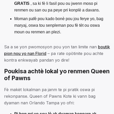
GRATIS
, sa ki fè li fasil pou ou jwenn moso pi
renmen ou san ou pa peye pri konplè a davans.
Moman pafè pou kado bonè pou jou ferye yo, bag
maryaj, oswa tou senpleman pou fè tèt ou oswa
moun ou renmen an plezi.
Sa a se yon pwomosyon pou yon tan limite nan
boutik
pion nou yo nan Florid
– pa rate opòtinite pou achte
kontra enkwayab pandan yo dire!
Poukisa achtè lokal yo renmen Queen
of Pawns
Fè makèt lokalman pa janm te pi pratik oswa pi
rekonpanse. Queen of Pawns Kote ki vann bag
dyaman nan Orlando Tampa yo ofri:
Pi bon pri yo sou lò ak dyaman konpare ak