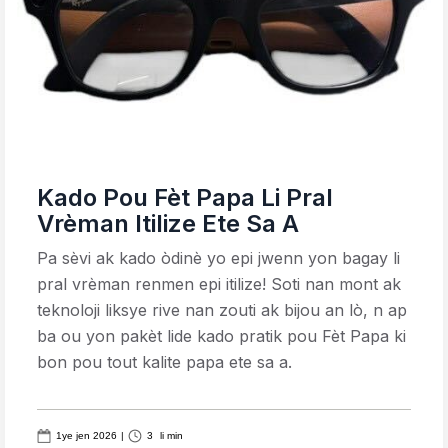
Kado Pou Fèt Papa Li Pral
Vrèman Itilize Ete Sa A
Pa sèvi ak kado òdinè yo epi jwenn yon bagay li
pral vrèman renmen epi itilize! Soti nan mont ak
teknoloji liksye rive nan zouti ak bijou an lò, n ap
ba ou yon pakèt lide kado pratik pou Fèt Papa ki
bon pou tout kalite papa ete sa a.
1ye jen 2026
|
3
li min