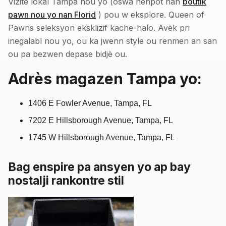
Vizite lokal Tampa nou yo (oswa nenpòt nan
boutik
pawn nou yo nan Florid
) pou w eksplore. Queen of
Pawns seleksyon eksklizif kache-halo. Avèk pri
inegalabl nou yo, ou ka jwenn style ou renmen an san
ou pa bezwen depase bidjè ou.
Adrès magazen Tampa yo:
1406 E Fowler Avenue, Tampa, FL
7202 E Hillsborough Avenue, Tampa, FL
1745 W Hillsborough Avenue, Tampa, FL
Bag enspire pa ansyen yo ap bay
nostalji rankontre stil