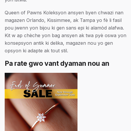
Queen of Pawns Koleksyon ansyen byen chwazi nan
magazen Orlando, Kissimmee, ak Tampa yo fè li fasil
pou jwenn yon bijou ki gen sans epi ki alamòd alafwa.
Kit w ap chèche yon bag ansyen ak twa pyè oswa yon
konsepsyon antik ki delika, magazen nou yo gen
opsyon ki adapte ak tout stil.
Pa rate gwo vant dyaman nou an