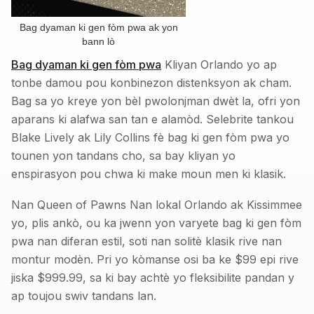
Bag dyaman ki gen fòm pwa ak yon
bann lò
Bag dyaman ki gen fòm pwa
Kliyan Orlando yo ap
tonbe damou pou konbinezon distenksyon ak cham.
Bag sa yo kreye yon bèl pwolonjman dwèt la, ofri yon
aparans ki alafwa san tan e alamòd. Selebrite tankou
Blake Lively ak Lily Collins fè bag ki gen fòm pwa yo
tounen yon tandans cho, sa bay kliyan yo
enspirasyon pou chwa ki make moun men ki klasik.
Nan Queen of Pawns Nan lokal Orlando ak Kissimmee
yo, plis ankò, ou ka jwenn yon varyete bag ki gen fòm
pwa nan diferan estil, soti nan solitè klasik rive nan
montur modèn. Pri yo kòmanse osi ba ke $99 epi rive
jiska $999.99, sa ki bay achtè yo fleksibilite pandan y
ap toujou swiv tandans lan.