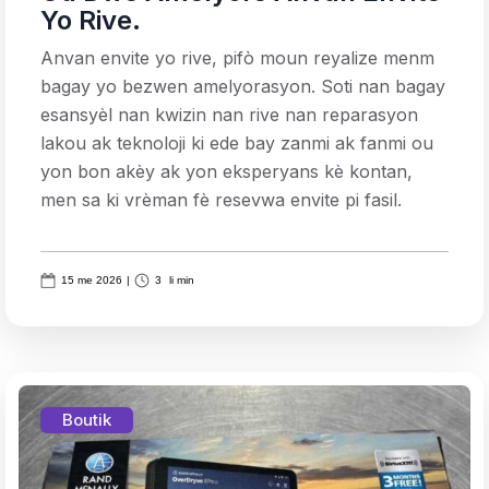
Yo Rive.
Anvan envite yo rive, pifò moun reyalize menm
bagay yo bezwen amelyorasyon. Soti nan bagay
esansyèl nan kwizin nan rive nan reparasyon
lakou ak teknoloji ki ede bay zanmi ak fanmi ou
yon bon akèy ak yon eksperyans kè kontan,
men sa ki vrèman fè resevwa envite pi fasil.
15 me 2026
|
3
li min
Boutik