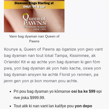
Vann bag dyaman nan Queen of
Pawns
Kounye a, Queen of Pawns ap òganize yon gwo vant
bag dyaman nan tout lokal Tampa, Kissimmee, ak
Orlando! Kit w ap achte yon bag dyaman ki gen fòm
pwa, yon bag dyaman ak yon halo kache, oswa yon
bag dyaman ansyen ke achtè Florid yo renmen, pa
janm gen yon pi bon moman pou achte.
Pri pou bag dyaman yo kòmanse
osi ba ke $99
epi
rive jiska $999.99.
Tout atik ki nan vant lan kalifye pou
yon depo