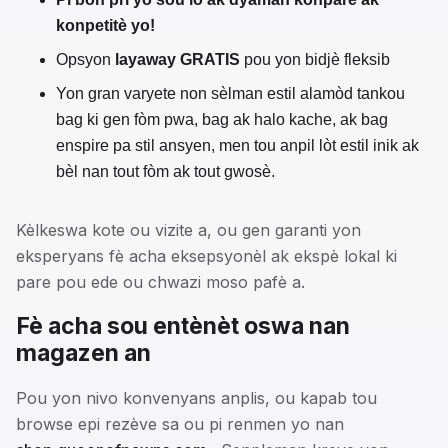
konpetitè yo!
Opsyon
layaway GRATIS
pou yon bidjè fleksib
Yon gran varyete non sèlman estil alamòd tankou
bag ki gen fòm pwa, bag ak halo kache, ak bag
enspire pa stil ansyen, men tou anpil lòt estil inik ak
bèl nan tout fòm ak tout gwosè.
Kèlkeswa kote ou vizite a, ou gen garanti yon
eksperyans fè acha eksepsyonèl ak ekspè lokal ki
pare pou ede ou chwazi moso pafè a.
Fè acha sou entènèt oswa nan
magazen an
Pou yon nivo konvenyans anplis, ou kapab tou
browse epi rezève sa ou pi renmen yo nan