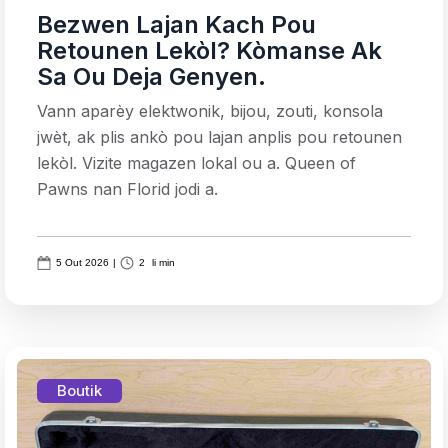
Bezwen Lajan Kach Pou
Retounen Lekòl? Kòmanse Ak
Sa Ou Deja Genyen.
Vann aparèy elektwonik, bijou, zouti, konsola
jwèt, ak plis ankò pou lajan anplis pou retounen
lekòl. Vizite magazen lokal ou a. Queen of
Pawns nan Florid jodi a.
5 Out 2026
|
2
li min
Boutik