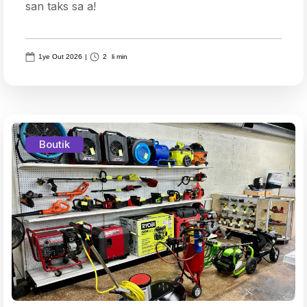
san taks sa a!
1ye Out 2026
|
2
li min
Boutik