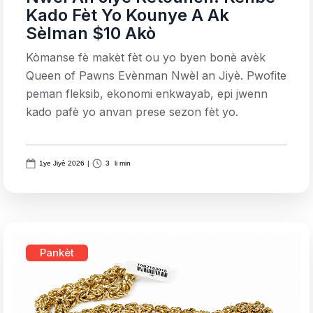
Kado Fèt Yo Kounye A Ak
Sèlman $10 Akò
Kòmanse fè makèt fèt ou yo byen bonè avèk
Queen of Pawns Evènman Nwèl an Jiyè. Pwofite
peman fleksib, ekonomi enkwayab, epi jwenn
kado pafè yo anvan prese sezon fèt yo.
1ye Jiyè 2026
|
3
li min
Pankèt