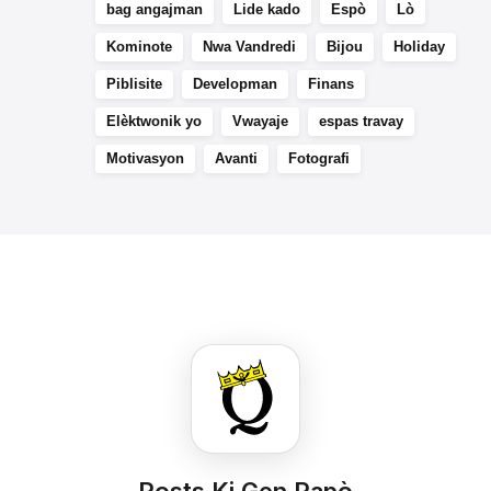
bag angajman
Lide kado
Espò
Lò
Kominote
Nwa Vandredi
Bijou
Holiday
Piblisite
Developman
Finans
Elèktwonik yo
Vwayaje
espas travay
Motivasyon
Avanti
Fotografi
Posts Ki Gen Rapò