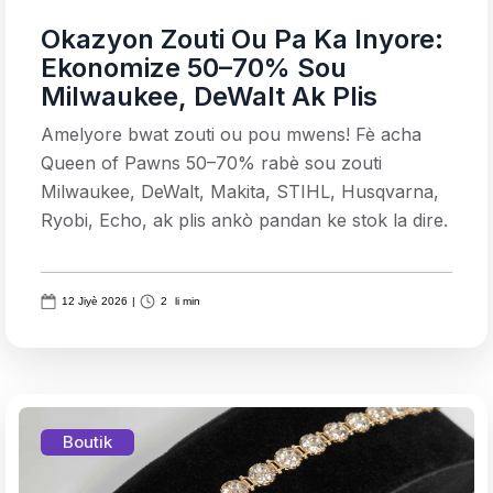
Okazyon Zouti Ou Pa Ka Inyore:
Ekonomize 50–70% Sou
Milwaukee, DeWalt Ak Plis
Amelyore bwat zouti ou pou mwens! Fè acha
Queen of Pawns 50–70% rabè sou zouti
Milwaukee, DeWalt, Makita, STIHL, Husqvarna,
Ryobi, Echo, ak plis ankò pandan ke stok la dire.
12 Jiyè 2026
|
2
li min
Boutik