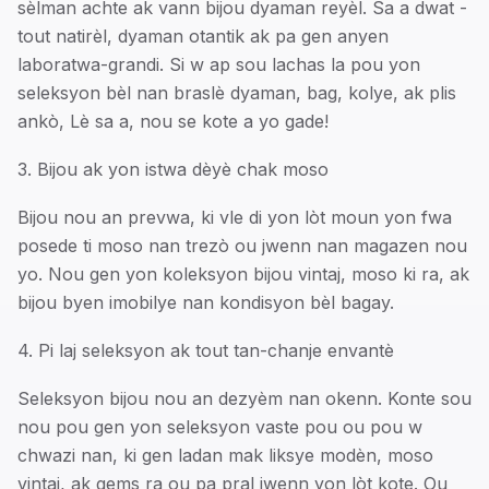
sèlman achte ak vann bijou dyaman reyèl. Sa a dwat -
tout natirèl, dyaman otantik ak pa gen anyen
laboratwa-grandi. Si w ap sou lachas la pou yon
seleksyon bèl nan braslè dyaman, bag, kolye, ak plis
ankò, Lè sa a, nou se kote a yo gade!
3. Bijou ak yon istwa dèyè chak moso
Bijou nou an prevwa, ki vle di yon lòt moun yon fwa
posede ti moso nan trezò ou jwenn nan magazen nou
yo. Nou gen yon koleksyon bijou vintaj, moso ki ra, ak
bijou byen imobilye nan kondisyon bèl bagay.
4. Pi laj seleksyon ak tout tan-chanje envantè
Seleksyon bijou nou an dezyèm nan okenn. Konte sou
nou pou gen yon seleksyon vaste pou ou pou w
chwazi nan, ki gen ladan mak liksye modèn, moso
vintaj, ak gems ra ou pa pral jwenn yon lòt kote. Ou