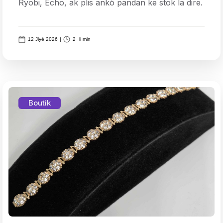
Ryobi, Echo, ak plis ankò pandan ke stok la dire.
12 Jiyè 2026
|
2
li min
Boutik