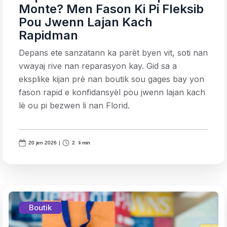
Monte? Men Fason Ki Pi Fleksib
Pou Jwenn Lajan Kach
Rapidman
Depans ete sanzatann ka parèt byen vit, soti nan
vwayaj rive nan reparasyon kay. Gid sa a
eksplike kijan prè nan boutik sou gages bay yon
fason rapid e konfidansyèl pou jwenn lajan kach
lè ou pi bezwen li nan Florid.
20 jen 2026
|
2
li min
Boutik