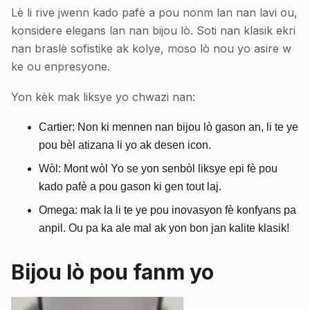
Lè li rive jwenn kado pafè a pou nonm lan nan lavi ou,
konsidere elegans lan nan bijou lò. Soti nan klasik ekri
nan braslè sofistike ak kolye, moso lò nou yo asire w
ke ou enpresyone.
Yon kèk mak liksye yo chwazi nan:
Cartier: Non ki mennen nan bijou lò gason an, li te ye
pou bèl atizana li yo ak desen icon.
Wòl: Mont wòl Yo se yon senbòl liksye epi fè pou
kado pafè a pou gason ki gen tout laj.
Omega: mak la li te ye pou inovasyon fè konfyans pa
anpil. Ou pa ka ale mal ak yon bon jan kalite klasik!
Bijou lò pou fanm yo