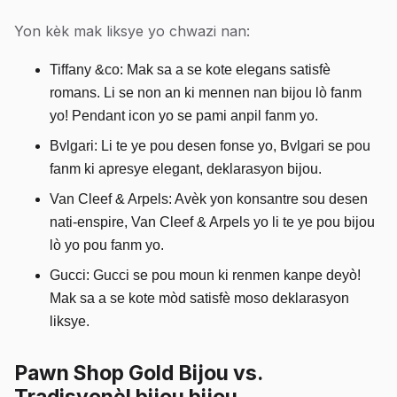
Yon kèk mak liksye yo chwazi nan:
Tiffany &co: Mak sa a se kote elegans satisfè
romans. Li se non an ki mennen nan bijou lò fanm
yo! Pendant icon yo se pami anpil fanm yo.
Bvlgari: Li te ye pou desen fonse yo, Bvlgari se pou
fanm ki apresye elegant, deklarasyon bijou.
Van Cleef & Arpels: Avèk yon konsantre sou desen
nati-enspire, Van Cleef & Arpels yo li te ye pou bijou
lò yo pou fanm yo.
Gucci: Gucci se pou moun ki renmen kanpe deyò!
Mak sa a se kote mòd satisfè moso deklarasyon
liksye.
Pawn Shop Gold Bijou vs.
Tradisyonèl bijou bijou