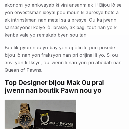
ekonomi yo enkwayab ki vini ansanm ak li! Bijou lò se
yon envestisman ideyal pou moun ki apresye bote a
ak intrinsèman nan metal sa a presye. Ou ka jwenn
sansasyonèl kolye lò, braslè, ak bag, tout nan yo ki
kenbe valè yo remakab byen sou tan.
Boutik pyon nou yo bay yon opòtinite pou posede
bijou lò nan yon fraksyon nan pri orijinal li yo. Si ou
anvi yon ti liksye, ou jwenn li nan yon pri abòdab nan
Queen of Pawns.
Top Designer bijou Mak Ou pral
jwenn nan boutik Pawn nou yo