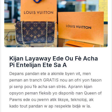
Kijan Layaway Ede Ou Fè Acha
Pi Entelijan Ete Sa A
Depans pandan ete a akimile byen vit, men
peman an tranch GRATIS nou an ofri yon fason
pi senp pou fè acha san strès. Aprann kijan
opsyon peman fleksib yo disponib nan Queen of
Pawns ede ou jwenn atik liksye, teknoloji, ak
kado tout pandan w ap respekte bidjè w la.