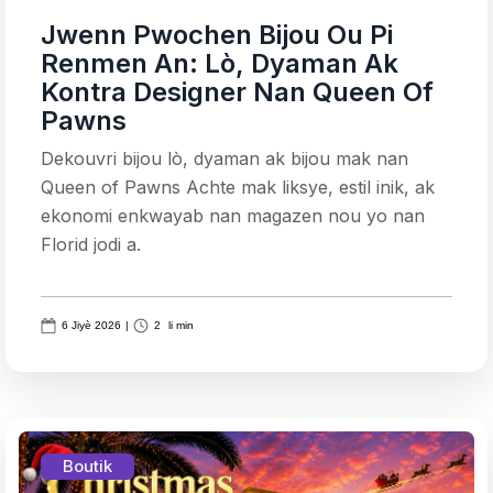
Jwenn Pwochen Bijou Ou Pi
Renmen An: Lò, Dyaman Ak
Kontra Designer Nan Queen Of
Pawns
Dekouvri bijou lò, dyaman ak bijou mak nan
Queen of Pawns Achte mak liksye, estil inik, ak
ekonomi enkwayab nan magazen nou yo nan
Florid jodi a.
6 Jiyè 2026
|
2
li min
Boutik