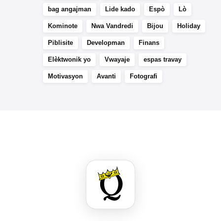
bag angajman
Lide kado
Espò
Lò
Kominote
Nwa Vandredi
Bijou
Holiday
Piblisite
Developman
Finans
Elèktwonik yo
Vwayaje
espas travay
Motivasyon
Avanti
Fotografi