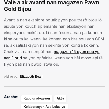
Valè a ak avanti nan magazen Pawn
Gold Bijou
Avanti a nan eksplore boutik pyon pou trezò bijou lò
ajoute yon kouch siplemantè nan eksitasyon nan
eksperyans makèt ou. Li nan frison a nan pa konnen
ki sa ou ta ka jwenn, kè kontan nan bite sou yon GEM
ra, ak satisfaksyon nan sekirite yon kontra kokenn.
Chak vizit nan nenpòt nan
magazen 15 pyon nou yo
nan Florid
se yon opòtinite jwenn yon bèl moso epi fè
li yon pati nan pwòp istwa ou.
pibliye pa
Elizabeth Beall
Atache:
Kado gradyasyon
Akèy
Kolaborasyon Atis Lokal yo