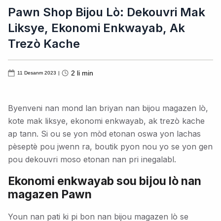
Pawn Shop Bijou Lò: Dekouvri Mak
Liksye, Ekonomi Enkwayab, Ak
Trezò Kache
2
li min
11 Desanm 2023
|
Byenveni nan mond lan briyan nan bijou magazen lò,
kote mak liksye, ekonomi enkwayab, ak trezò kache
ap tann. Si ou se yon mòd etonan oswa yon lachas
pèseptè pou jwenn ra, boutik pyon nou yo se yon gen
pou dekouvri moso etonan nan pri inegalabl.
Ekonomi enkwayab sou bijou lò nan
magazen Pawn
Youn nan pati ki pi bon nan bijou magazen lò se