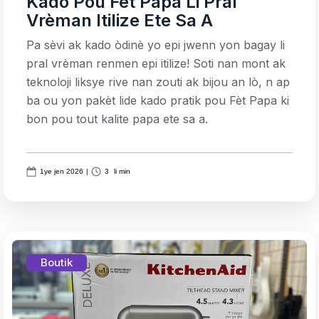
Kado Pou Fèt Papa Li Pral
Vrèman Itilize Ete Sa A
Pa sèvi ak kado òdinè yo epi jwenn yon bagay li
pral vrèman renmen epi itilize! Soti nan mont ak
teknoloji liksye rive nan zouti ak bijou an lò, n ap
ba ou yon pakèt lide kado pratik pou Fèt Papa ki
bon pou tout kalite papa ete sa a.
1ye jen 2026
|
3
li min
Boutik