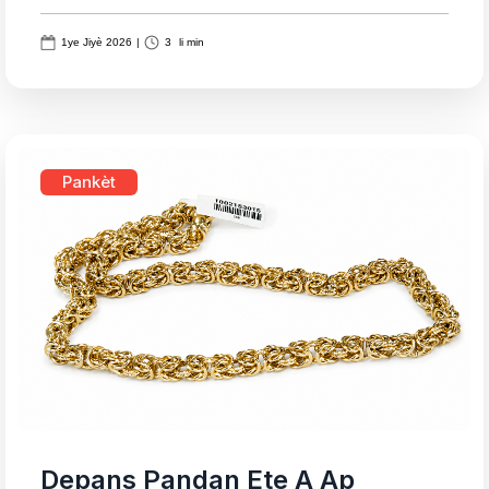
1ye Jiyè 2026
|
3
li min
Pankèt
Depans Pandan Ete A Ap