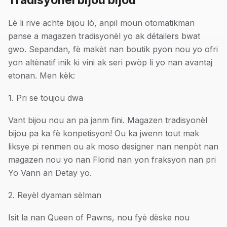
Lè li rive achte bijou lò, anpil moun otomatikman
panse a magazen tradisyonèl yo ak détailers bwat
gwo. Sepandan, fè makèt nan boutik pyon nou yo ofri
yon altènatif inik ki vini ak seri pwòp li yo nan avantaj
etonan. Men kèk:
1. Pri se toujou dwa
Vant bijou nou an pa janm fini. Magazen tradisyonèl
bijou pa ka fè konpetisyon! Ou ka jwenn tout mak
liksye pi renmen ou ak moso designer nan nenpòt nan
magazen nou yo nan Florid nan yon fraksyon nan pri
Yo Vann an Detay yo.
2. Reyèl dyaman sèlman
Isit la nan Queen of Pawns, nou fyè dèske nou