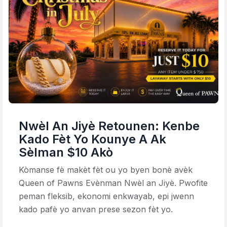
Nwèl An Jiyè Retounen: Kenbe
Kado Fèt Yo Kounye A Ak
Sèlman $10 Akò
Kòmanse fè makèt fèt ou yo byen bonè avèk
Queen of Pawns Evènman Nwèl an Jiyè. Pwofite
peman fleksib, ekonomi enkwayab, epi jwenn
kado pafè yo anvan prese sezon fèt yo.