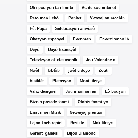
Ofri pou yon tan limite
Achte sou entènèt
Retounen Lekòl
Pankèt
Vwayaj an machin
Fèt Papa
Selebrasyon anivèsè
Okazyon espesyal
Evènman
Envestisman lò
Deyò
Deyò Esansyèl
Televizyon ak elektwonik
Jou Valentine a
Nwèl
labtòb
jwèt videyo
Zouti
bisiklèt
Pletasyon
Mont liksye
Valiz designer
Jou manman an
Lò bouyon
Biznis posede fanmi
Otobis fanmi yo
Enstriman Mizik
Netwayaj prentan
Lajan kach rapid
Resikle
Mak liksye
Garanti galaksi
Bijou Diamond