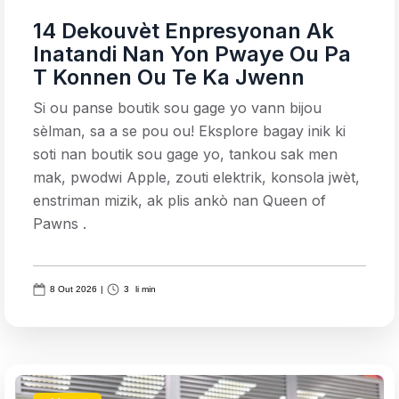
14 Dekouvèt Enpresyonan Ak
Inatandi Nan Yon Pwaye Ou Pa
T Konnen Ou Te Ka Jwenn
Si ou panse boutik sou gage yo vann bijou
sèlman, sa a se pou ou! Eksplore bagay inik ki
soti nan boutik sou gage yo, tankou sak men
mak, pwodwi Apple, zouti elektrik, konsola jwèt,
enstriman mizik, ak plis ankò nan Queen of
Pawns .
8 Out 2026
|
3
li min