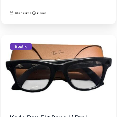
13 jen 2026
|
2
li min
Boutik