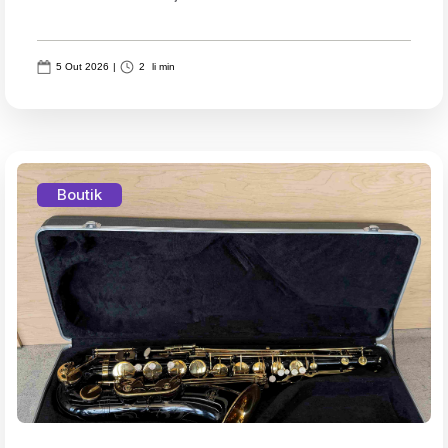
5 Out 2026
|
2
li min
Boutik