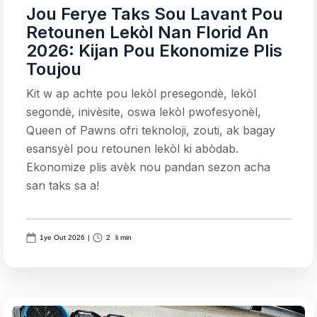
Jou Ferye Taks Sou Lavant Pou
Retounen Lekòl Nan Florid An
2026: Kijan Pou Ekonomize Plis
Toujou
Kit w ap achte pou lekòl presegondè, lekòl
segondè, inivèsite, oswa lekòl pwofesyonèl,
Queen of Pawns ofri teknoloji, zouti, ak bagay
esansyèl pou retounen lekòl ki abòdab.
Ekonomize plis avèk nou pandan sezon acha
san taks sa a!
1ye Out 2026
|
2
li min