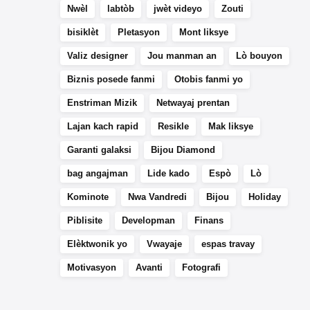
Nwèl
labtòb
jwèt videyo
Zouti
bisiklèt
Pletasyon
Mont liksye
Valiz designer
Jou manman an
Lò bouyon
Biznis posede fanmi
Otobis fanmi yo
Enstriman Mizik
Netwayaj prentan
Lajan kach rapid
Resikle
Mak liksye
Garanti galaksi
Bijou Diamond
bag angajman
Lide kado
Espò
Lò
Kominote
Nwa Vandredi
Bijou
Holiday
Piblisite
Developman
Finans
Elèktwonik yo
Vwayaje
espas travay
Motivasyon
Avanti
Fotografi