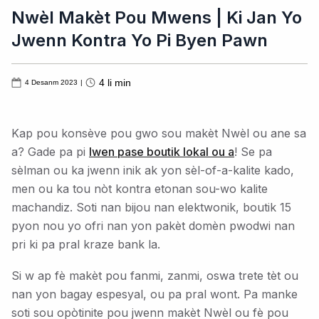
Nwèl Makèt Pou Mwens | Ki Jan Yo
Jwenn Kontra Yo Pi Byen Pawn
4
li min
4 Desanm 2023
|
Kap pou konsève pou gwo sou makèt Nwèl ou ane sa
a? Gade pa pi
lwen pase boutik lokal ou a
! Se pa
sèlman ou ka jwenn inik ak yon sèl-of-a-kalite kado,
men ou ka tou nòt kontra etonan sou-wo kalite
machandiz. Soti nan bijou nan elektwonik, boutik 15
pyon nou yo ofri nan yon pakèt domèn pwodwi nan
pri ki pa pral kraze bank la.
Si w ap fè makèt pou fanmi, zanmi, oswa trete tèt ou
nan yon bagay espesyal, ou pa pral wont. Pa manke
soti sou opòtinite pou jwenn makèt Nwèl ou fè pou