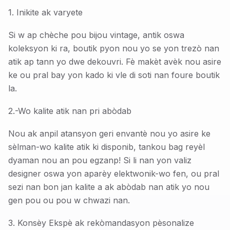
1. Inikite ak varyete
Si w ap chèche pou bijou vintage, antik oswa
koleksyon ki ra, boutik pyon nou yo se yon trezò nan
atik ap tann yo dwe dekouvri. Fè makèt avèk nou asire
ke ou pral bay yon kado ki vle di soti nan foure boutik
la.
2.-Wo kalite atik nan pri abòdab
Nou ak anpil atansyon geri envantè nou yo asire ke
sèlman-wo kalite atik ki disponib, tankou bag reyèl
dyaman nou an pou egzanp! Si li nan yon valiz
designer oswa yon aparèy elektwonik-wo fen, ou pral
sezi nan bon jan kalite a ak abòdab nan atik yo nou
gen pou ou pou w chwazi nan.
3. Konsèy Ekspè ak rekòmandasyon pèsonalize