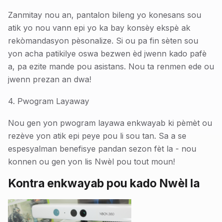
Zanmitay nou an, pantalon bileng yo konesans sou
atik yo nou vann epi yo ka bay konsèy ekspè ak
rekòmandasyon pèsonalize. Si ou pa fin sèten sou
yon acha patikilye oswa bezwen èd jwenn kado pafè
a, pa ezite mande pou asistans. Nou ta renmen ede ou
jwenn prezan an dwa!
4. Pwogram Layaway
Nou gen yon pwogram layawa enkwayab ki pèmèt ou
rezève yon atik epi peye pou li sou tan. Sa a se
espesyalman benefisye pandan sezon fèt la - nou
konnen ou gen yon lis Nwèl pou tout moun!
Kontra enkwayab pou kado Nwèl la