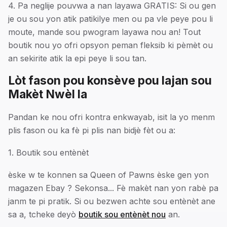
4. Pa neglije pouvwa a nan layawa GRATIS: Si ou gen
je ou sou yon atik patikilye men ou pa vle peye pou li
moute, mande sou pwogram layawa nou an! Tout
boutik nou yo ofri opsyon peman fleksib ki pèmèt ou
an sekirite atik la epi peye li sou tan.
Lòt fason pou konsève pou lajan sou
Makèt Nwèl la
Pandan ke nou ofri kontra enkwayab, isit la yo menm
plis fason ou ka fè pi plis nan bidjè fèt ou a:
1. Boutik sou entènèt
èske w te konnen sa Queen of Pawns èske gen yon
magazen Ebay ? Sekonsa... Fè makèt nan yon rabè pa
janm te pi pratik. Si ou bezwen achte sou entènèt ane
sa a, tcheke deyò
boutik sou entènèt nou
an.