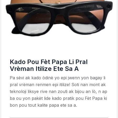
Kado Pou Fèt Papa Li Pral
Vrèman Itilize Ete Sa A
Pa sèvi ak kado òdinè yo epi jwenn yon bagay li
pral vrèman renmen epi itilize! Soti nan mont ak
teknoloji liksye rive nan zouti ak bijou an lò, n ap
ba ou yon pakèt lide kado pratik pou Fèt Papa ki
bon pou tout kalite papa ete sa a.