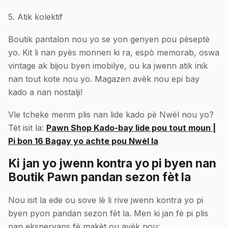
5. Atik kolektif
Boutik pantalon nou yo se yon genyen pou pèseptè
yo. Kit li nan pyès monnen ki ra, espò memorab, oswa
vintage ak bijou byen imobilye, ou ka jwenn atik inik
nan tout kote nou yo. Magazen avèk nou epi bay
kado a nan nostalji!
Vle tcheke menm plis nan lide kado pè Nwèl nou yo?
Tèt isit la:
Pawn Shop Kado-bay lide pou tout moun |
Pi bon 16 Bagay yo achte pou Nwèl la
Ki jan yo jwenn kontra yo pi byen nan
Boutik Pawn pandan sezon fèt la
Nou isit la ede ou sove lè li rive jwenn kontra yo pi
byen pyon pandan sezon fèt la. Men ki jan fè pi plis
nan eksperyans fè makèt ou avèk nou: