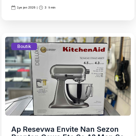
1ye jen 2026
|
3
li min
Boutik
Ap Resevwa Envite Nan Sezon