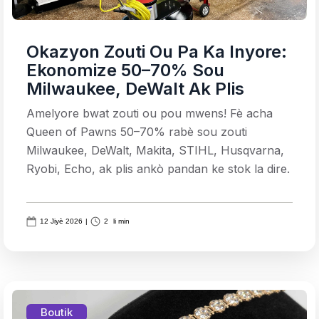
Okazyon Zouti Ou Pa Ka Inyore:
Ekonomize 50–70% Sou
Milwaukee, DeWalt Ak Plis
Amelyore bwat zouti ou pou mwens! Fè acha
Queen of Pawns 50–70% rabè sou zouti
Milwaukee, DeWalt, Makita, STIHL, Husqvarna,
Ryobi, Echo, ak plis ankò pandan ke stok la dire.
12 Jiyè 2026
|
2
li min
Boutik