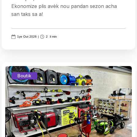
Ekonomize plis avèk nou pandan sezon acha
san taks sa a!
1ye Out 2026
|
2
li min
Boutik