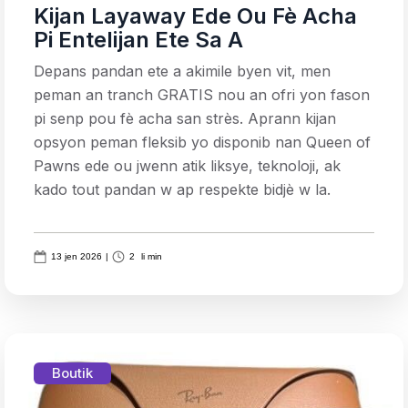
Kijan Layaway Ede Ou Fè Acha
Pi Entelijan Ete Sa A
Depans pandan ete a akimile byen vit, men
peman an tranch GRATIS nou an ofri yon fason
pi senp pou fè acha san strès. Aprann kijan
opsyon peman fleksib yo disponib nan Queen of
Pawns ede ou jwenn atik liksye, teknoloji, ak
kado tout pandan w ap respekte bidjè w la.
13 jen 2026
|
2
li min
Boutik