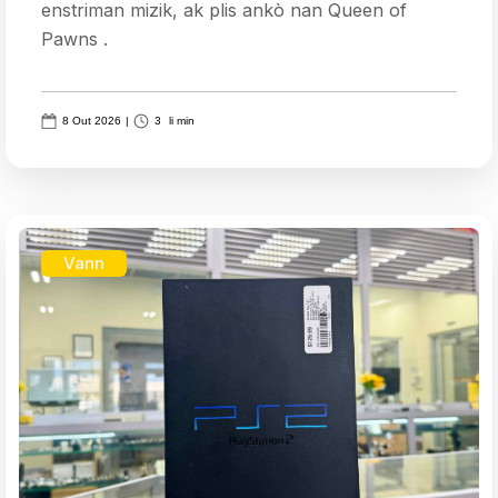
enstriman mizik, ak plis ankò nan Queen of
Pawns .
8 Out 2026
|
3
li min
Vann