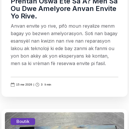
Prentan Oswa Ete Sa A? Men Sa
Ou Dwe Amelyore Anvan Envite
Yo Rive.
Anvan envite yo rive, pifò moun reyalize menm
bagay yo bezwen amelyorasyon. Soti nan bagay
esansyèl nan kwizin nan rive nan reparasyon
lakou ak teknoloji ki ede bay zanmi ak fanmi ou
yon bon akèy ak yon eksperyans kè kontan,
men sa ki vrèman fè resevwa envite pi fasil.
15 me 2026
|
3
li min
Boutik