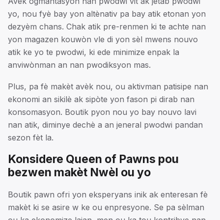
Avèk ogmantasyon nan pwodwi vit ak jetab pwodwi
yo, nou fyè bay yon altènativ pa bay atik etonan yon
dezyèm chans. Chak atik pre-renmen ki te achte nan
yon magazen kouwòn vle di yon sèl mwens nouvo
atik ke yo te pwodwi, ki ede minimize enpak la
anviwònman an nan pwodiksyon mas.
Plus, pa fè makèt avèk nou, ou aktivman patisipe nan
ekonomi an sikilè ak sipòte yon fason pi dirab nan
konsomasyon. Boutik pyon nou yo bay nouvo lavi
nan atik, diminye dechè a an jeneral pwodwi pandan
sezon fèt la.
Konsidere Queen of Pawns pou
bezwen makèt Nwèl ou yo
Boutik pawn ofri yon eksperyans inik ak enteresan fè
makèt ki se asire w ke ou enpresyone. Se pa sèlman
ou ka ekonomize lajan, men ou ka tou kontribye nan