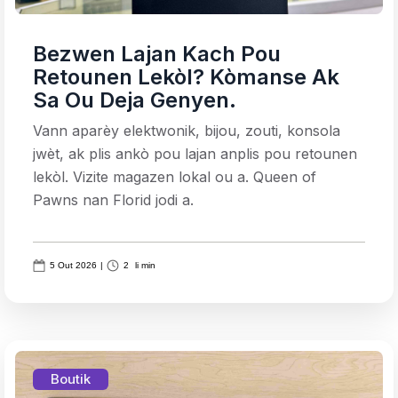
Bezwen Lajan Kach Pou
Retounen Lekòl? Kòmanse Ak
Sa Ou Deja Genyen.
Vann aparèy elektwonik, bijou, zouti, konsola
jwèt, ak plis ankò pou lajan anplis pou retounen
lekòl. Vizite magazen lokal ou a. Queen of
Pawns nan Florid jodi a.
5 Out 2026
|
2
li min
Boutik