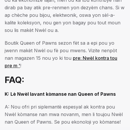
dirab pa bay atik pre-renmen yon dezyèm chans. Si w
ap chèche pou bijou, elektwonik, oswa yon sèl-a-
kalite koleksyon, nou gen yon bagay pou tout moun
sou lis makèt Nwèl ou a.
Boutik Queen of Pawns sezon fèt sa a epi pou yo
jwenn makèt Nwèl ou fè pou mwens. Vizite nenpòt
nan magazen 15 nou yo ki tou
pre: Nwèl kontra tou
pre m '
!
FAQ:
K: Lè Nwèl lavant kòmanse nan Queen of Pawns
A: Nou ofri pri siplemantè espesyal ak kontra pou
Nwèl kòmanse nan mwa novanm, men li toujou Nwèl
nan Queen of Pawns. Se pou ekonoloji yo kòmanse!