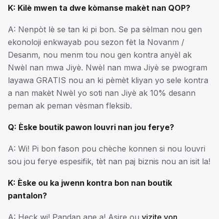
K: Kilè mwen ta dwe kòmanse makèt nan QOP?
A: Nenpòt lè se tan ki pi bon. Se pa sèlman nou gen
ekonoloji enkwayab pou sezon fèt la Novanm /
Desanm, nou menm tou nou gen kontra anyèl ak
Nwèl nan mwa Jiyè. Nwèl nan mwa Jiyè se pwogram
layawa GRATIS nou an ki pèmèt kliyan yo sele kontra
a nan makèt Nwèl yo soti nan Jiyè ak 10% desann
peman ak peman vèsman fleksib.
Q: Èske boutik pawon louvri nan jou ferye?
A: Wi! Pi bon fason pou chèche konnen si nou louvri
sou jou ferye espesifik, tèt nan paj biznis nou an isit la!
K: Èske ou ka jwenn kontra bon nan boutik
pantalon?
A: Heck wi! Pandan ane a! Asire ou
vizite yon