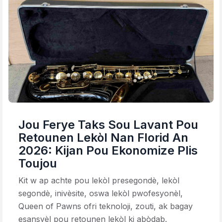
Jou Ferye Taks Sou Lavant Pou
Retounen Lekòl Nan Florid An
2026: Kijan Pou Ekonomize Plis
Toujou
Kit w ap achte pou lekòl presegondè, lekòl
segondè, inivèsite, oswa lekòl pwofesyonèl,
Queen of Pawns ofri teknoloji, zouti, ak bagay
esansyèl pou retounen lekòl ki abòdab.