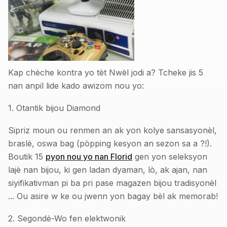
Kap chèche kontra yo tèt Nwèl jodi a? Tcheke jis 5
nan anpil lide kado awizom nou yo:
1. Otantik bijou Diamond
Sipriz moun ou renmen an ak yon kolye sansasyonèl,
braslè, oswa bag (pòpping kesyon an sezon sa a ?!).
Boutik 15
pyon nou yo nan Florid
gen yon seleksyon
lajè nan bijou, ki gen ladan dyaman, lò, ak ajan, nan
siyifikativman pi ba pri pase magazen bijou tradisyonèl
... Ou asire w ke ou jwenn yon bagay bèl ak memorab!
2. Segondè-Wo fen elektwonik