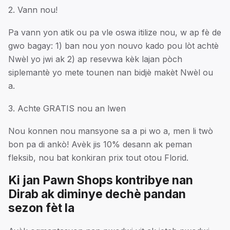
2. Vann nou!
Pa vann yon atik ou pa vle oswa itilize nou, w ap fè de
gwo bagay: 1) ban nou yon nouvo kado pou lòt achtè
Nwèl yo jwi ak 2) ap resevwa kèk lajan pòch
siplemantè yo mete tounen nan bidjè makèt Nwèl ou
a.
3. Achte GRATIS nou an lwen
Nou konnen nou mansyone sa a pi wo a, men li twò
bon pa di ankò! Avèk jis 10% desann ak peman
fleksib, nou bat konkiran prix tout otou Florid.
Ki jan Pawn Shops kontribye nan
Dirab ak diminye dechè pandan
sezon fèt la