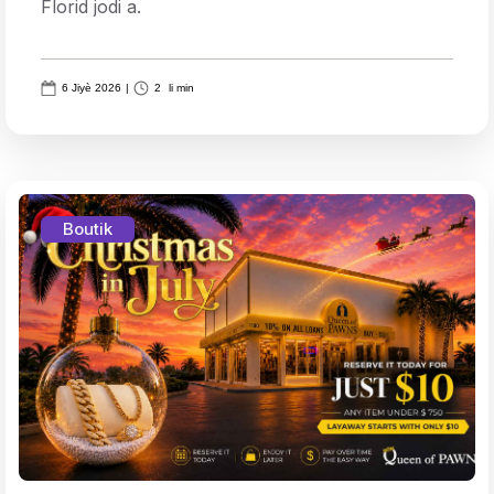
Florid jodi a.
6 Jiyè 2026
|
2
li min
Boutik