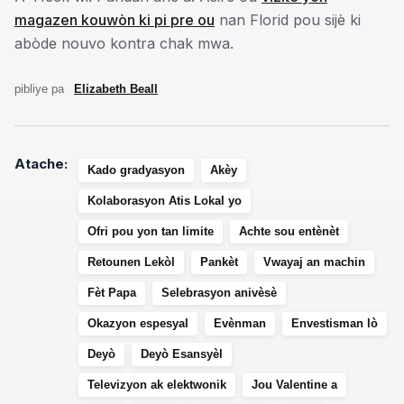
magazen kouwòn ki pi pre ou
nan Florid pou sijè ki
abòde nouvo kontra chak mwa.
pibliye pa
Elizabeth Beall
Atache:
Kado gradyasyon
Akèy
Kolaborasyon Atis Lokal yo
Ofri pou yon tan limite
Achte sou entènèt
Retounen Lekòl
Pankèt
Vwayaj an machin
Fèt Papa
Selebrasyon anivèsè
Okazyon espesyal
Evènman
Envestisman lò
Deyò
Deyò Esansyèl
Televizyon ak elektwonik
Jou Valentine a