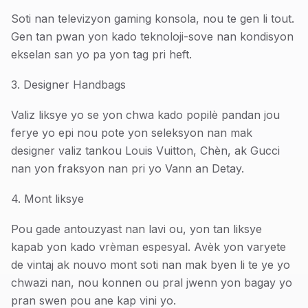
Soti nan televizyon gaming konsola, nou te gen li tout.
Gen tan pwan yon kado teknoloji-sove nan kondisyon
ekselan san yo pa yon tag pri heft.
3. Designer Handbags
Valiz liksye yo se yon chwa kado popilè pandan jou
ferye yo epi nou pote yon seleksyon nan mak
designer valiz tankou Louis Vuitton, Chèn, ak Gucci
nan yon fraksyon nan pri yo Vann an Detay.
4. Mont liksye
Pou gade antouzyast nan lavi ou, yon tan liksye
kapab yon kado vrèman espesyal. Avèk yon varyete
de vintaj ak nouvo mont soti nan mak byen li te ye yo
chwazi nan, nou konnen ou pral jwenn yon bagay yo
pran swen pou ane kap vini yo.