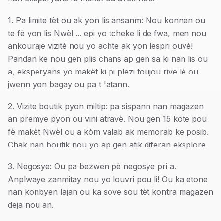
1. Pa limite tèt ou ak yon lis ansanm: Nou konnen ou
te fè yon lis Nwèl ... epi yo tcheke li de fwa, men nou
ankouraje vizitè nou yo achte ak yon lespri ouvè!
Pandan ke nou gen plis chans ap gen sa ki nan lis ou
a, eksperyans yo makèt ki pi plezi toujou rive lè ou
jwenn yon bagay ou pa t 'atann.
2. Vizite boutik pyon miltip: pa sispann nan magazen
an premye pyon ou vini atravè. Nou gen 15 kote pou
fè makèt Nwèl ou a kòm valab ak memorab ke posib.
Chak nan boutik nou yo ap gen atik diferan eksplore.
3. Negosye: Ou pa bezwen pè negosye pri a.
Anplwaye zanmitay nou yo louvri pou li! Ou ka etone
nan konbyen lajan ou ka sove sou tèt kontra magazen
deja nou an.