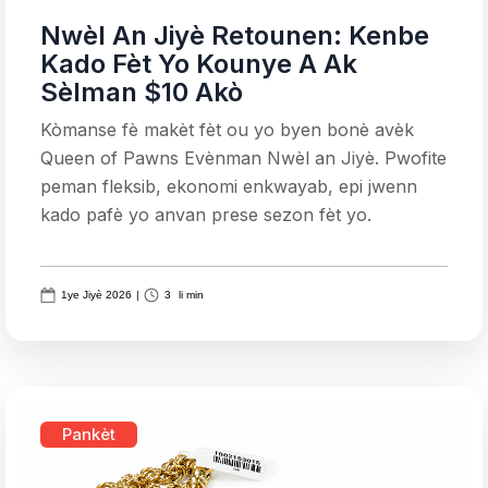
Nwèl An Jiyè Retounen: Kenbe
Kado Fèt Yo Kounye A Ak
Sèlman $10 Akò
Kòmanse fè makèt fèt ou yo byen bonè avèk
Queen of Pawns Evènman Nwèl an Jiyè. Pwofite
peman fleksib, ekonomi enkwayab, epi jwenn
kado pafè yo anvan prese sezon fèt yo.
1ye Jiyè 2026
|
3
li min
Pankèt